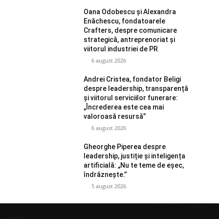
Oana Odobescu și Alexandra
Enăchescu, fondatoarele
Crafters, despre comunicare
strategică, antreprenoriat și
viitorul industriei de PR
6 august 2026
Andrei Cristea, fondator Beligi
despre leadership, transparență
și viitorul serviciilor funerare:
„Încrederea este cea mai
valoroasă resursă”
6 august 2026
Gheorghe Piperea despre
leadership, justiție și inteligența
artificială: „Nu te teme de eșec,
îndrăznește.”
5 august 2026