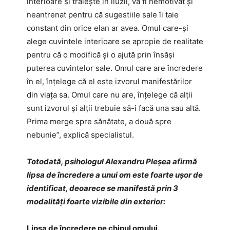
interioare și trăiește în iluzii, va fi nemotivat și
neantrenat pentru că sugestiile sale îi taie
constant din orice elan ar avea. Omul care-și
alege cuvintele interioare se apropie de realitate
pentru că o modifică și o ajută prin însăși
puterea cuvintelor sale. Omul care are încredere
în el, înțelege că el este izvorul manifestărilor
din viața sa. Omul care nu are, înțelege că alții
sunt izvorul și alții trebuie să-i facă una sau altă.
Prima merge spre sănătate, a două spre
nebunie”, explică specialistul.
Totodată, psihologul Alexandru Pleșea afirmă
lipsa de încredere a unui om este foarte ușor de
identificat, deoarece se manifestă prin 3
modalități foarte vizibile din exterior:
Lipsa de
încredere pe chipul omului
.