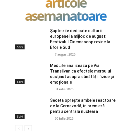
articole
asemanatoare
Șapte zile dedicate culturii
europene la mijloc de august:
Festivalul Cinemascop revine la
Stiri
Eforie Sud
7 august 2026
MedLife analizează pe Via
Transilvanica efectele mersului
susținut asupra sănătății fizice și
Stiri
emoționale
31 iulie 2026
Seceta oprește ambele reactoare
de la Cernavodă, în premieră
pentru centrala nucleară
Stiri
30 iulie 2026