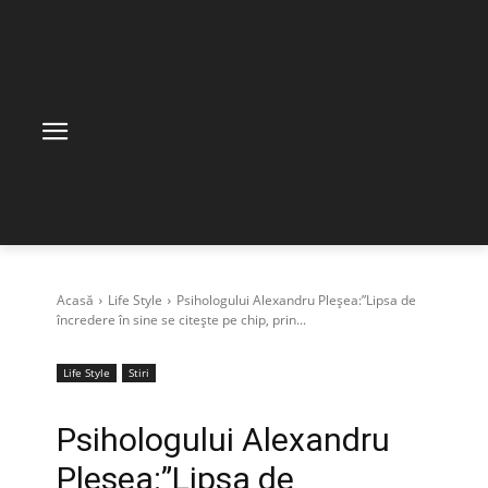
Acasă
Life Style
Psihologului Alexandru Pleșea:”Lipsa de
încredere în sine se citește pe chip, prin...
Life Style
Stiri
Psihologului Alexandru
Pleșea:”Lipsa de