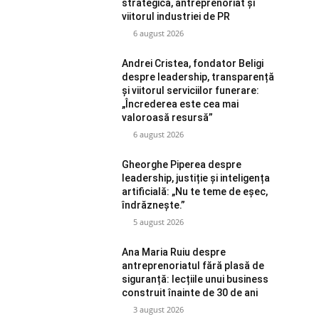
strategică, antreprenoriat și
viitorul industriei de PR
6 august 2026
Andrei Cristea, fondator Beligi
despre leadership, transparență
și viitorul serviciilor funerare:
„Încrederea este cea mai
valoroasă resursă”
6 august 2026
Gheorghe Piperea despre
leadership, justiție și inteligența
artificială: „Nu te teme de eșec,
îndrăznește.”
5 august 2026
Ana Maria Ruiu despre
antreprenoriatul fără plasă de
siguranță: lecțiile unui business
construit înainte de 30 de ani
3 august 2026