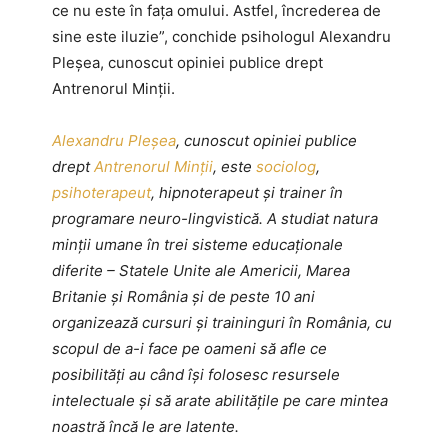
ce nu este în fața omului. Astfel, încrederea de
sine este iluzie”, conchide psihologul Alexandru
Pleșea, cunoscut opiniei publice drept
Antrenorul Minții.
Alexandru Pleşea
, cunoscut opiniei publice
drept
Antrenorul Minţii
, este
sociolog
,
psihoterapeut
, hipnoterapeut şi trainer în
programare neuro-lingvistică. A studiat natura
minţii umane în trei sisteme educaţionale
diferite – Statele Unite ale Americii, Marea
Britanie şi România şi de peste 10 ani
organizează cursuri şi traininguri în România, cu
scopul de a-i face pe oameni să afle ce
posibilități au când își folosesc resursele
intelectuale și să arate abilitățile pe care mintea
noastră încă le are latente.