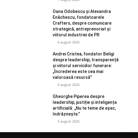
Oana Odobescu și Alexandra
Enăchescu, fondatoarele
Crafters, despre comunicare
strategică, antreprenoriat și
viitorul industriei de PR
6 august 2026
Andrei Cristea, fondator Beligi
despre leadership, transparență
și viitorul serviciilor funerare:
„Încrederea este cea mai
valoroasă resursă”
6 august 2026
Gheorghe Piperea despre
leadership, justiție și inteligența
artificială: „Nu te teme de eșec,
îndrăznește.”
5 august 2026