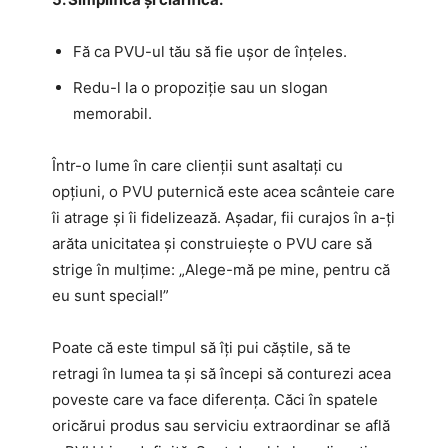
Fă ca PVU-ul tău să fie ușor de înțeles.
Redu-l la o propoziție sau un slogan
memorabil.
Într-o lume în care clienții sunt asaltați cu
opțiuni, o PVU puternică este acea scânteie care
îi atrage și îi fidelizează. Așadar, fii curajos în a-ți
arăta unicitatea și construiește o PVU care să
strige în mulțime: „Alege-mă pe mine, pentru că
eu sunt special!”
Poate că este timpul să îți pui căștile, să te
retragi în lumea ta și să începi să conturezi acea
poveste care va face diferența. Căci în spatele
oricărui produs sau serviciu extraordinar se află