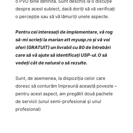
o PVU bine definită. Sunt deschis la o discuție
despre acest subiect, dacă doriți să vă verificați
o percepție sau să vă lămuriți unele aspecte.
Pentru cei interesați de implementare, vă rog
să-mi scrieți la marian att myusp.ro și vă voi
oferi (GRATUIT) un livrabil cu 80 de întrebări
care să vă ajute să identificați USP-ul. O să
vedeți cât de natural o să rezulte.
Sunt, de asemenea, la dispoziția celor care
doresc să conturăm împreună această poveste –
pentru acest aspect, am pregătit două pachete
de servicii (unul semi-profesional și unul
profesional)