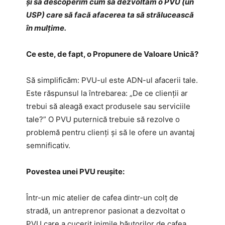
și să descoperim cum să dezvoltăm o PVU (un
USP) care să facă afacerea ta să strălucească
în mulțime.
Ce este, de fapt, o Propunere de Valoare Unică?
Să simplificăm: PVU-ul este ADN-ul afacerii tale.
Este răspunsul la întrebarea: „De ce clienții ar
trebui să aleagă exact produsele sau serviciile
tale?” O PVU puternică trebuie să rezolve o
problemă pentru clienți și să le ofere un avantaj
semnificativ.
Povestea unei PVU reușite:
Într-un mic atelier de cafea dintr-un colț de
stradă, un antreprenor pasionat a dezvoltat o
PVU care a cucerit inimile băutorilor de cafea