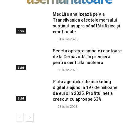
MedLife analizează pe Via
Transilvanica efectele mersului
susținut asupra sănătății fizice și
Stiri
emoționale
31 iulie 2026
Seceta oprește ambele reactoare
de la Cernavodă, în premieră
pentru centrala nucleară
Stiri
30 iulie 2026
Piața agențiilor de marketing
digital a ajuns la 197 de milioane
de euro în 2025. Profitul net a
Stiri
crescut cu aproape 63%
28 iulie 2026