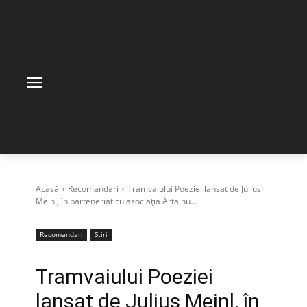
Acasă
Recomandari
Tramvaiului Poeziei lansat de Julius
Meinl, în parteneriat cu asociația Arta nu...
Recomandari
Stiri
Tramvaiului Poeziei
lansat de Julius Meinl, în