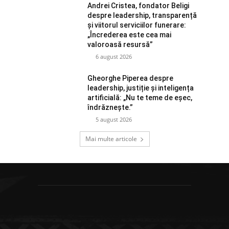
Andrei Cristea, fondator Beligi
despre leadership, transparență
și viitorul serviciilor funerare:
„Încrederea este cea mai
valoroasă resursă”
6 august 2026
Gheorghe Piperea despre
leadership, justiție și inteligența
artificială: „Nu te teme de eșec,
îndrăznește.”
5 august 2026
Mai multe articole