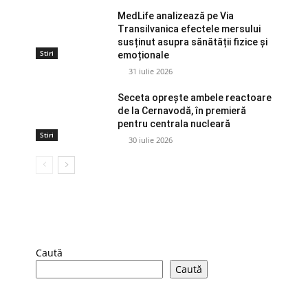
MedLife analizează pe Via
Transilvanica efectele mersului
susținut asupra sănătății fizice și
Stiri
emoționale
31 iulie 2026
Seceta oprește ambele reactoare
de la Cernavodă, în premieră
pentru centrala nucleară
Stiri
30 iulie 2026
Caută
Caută