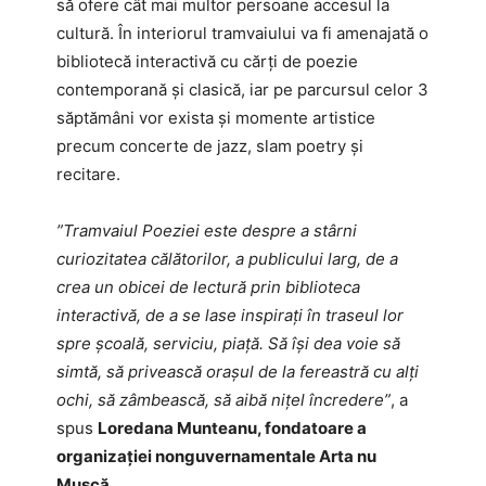
să ofere cât mai multor persoane accesul la
cultură. În interiorul tramvaiului va fi amenajată o
bibliotecă interactivă cu cărți de poezie
contemporană și clasică, iar pe parcursul celor 3
săptămâni vor exista și momente artistice
precum concerte de jazz, slam poetry și
recitare.
”Tramvaiul Poeziei este despre a stârni
curiozitatea călătorilor, a publicului larg, de a
crea un obicei de lectură prin biblioteca
interactivă, de a se lase inspirați în traseul lor
spre școală, serviciu, piață. Să își dea voie să
simtă, să privească orașul de la fereastră cu alți
ochi, să zâmbească, să aibă nițel încredere”
, a
spus
Loredana Munteanu, fondatoare a
organizaţiei nonguvernamentale Arta nu
Muşcă.