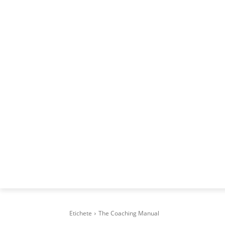
ACASA
DESPRE
CAREERS
BUSI
Etichete
The Coaching Manual