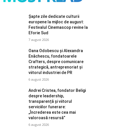
Șapte zile dedicate culturii
europene la mijloc de august:
Festivalul Cinemascop revine la
Eforie Sud
7 august 2026
Oana Odobescu și Alexandra
Enăchescu, fondatoarele
Crafters, despre comunicare
strategică, antreprenoriat și
viitorul industriei de PR
6 august 2026
Andrei Cristea, fondator Beligi
despre leadership,
transparență și viitorul
serviciilor funerare:
„Încrederea este cea mai
valoroasă resursă”
6 august 2026