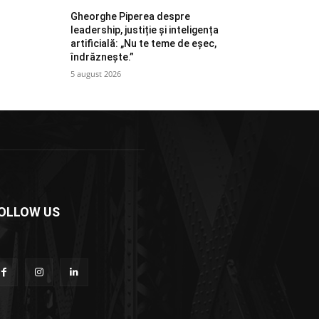
Gheorghe Piperea despre
leadership, justiție și inteligența
artificială: „Nu te teme de eșec,
îndrăznește.”
5 august 2026
OLLOW US