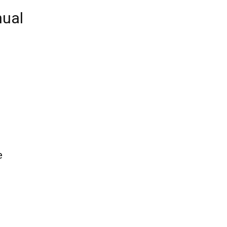
ual
e