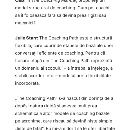
C&B:
În
The Coaching Manual
, propuneți un
model structurat de coaching. Cum pot coachii
să îl folosească fără să devină prea rigizi sau
mecanici?
Julie Starr:
The Coaching Path este o structură
flexibilă, care cuprinde etapele de bază ale unei
conversații eficiente de coaching. Pentru că
fiecare etapă din The Coaching Path reprezintă
un domeniu al scopului – a întreba, a înțelege, a
stabili acorduri etc. – modelul are o flexibilitate
încorporată.
„The Coaching Path” s-a născut din dorința de a
depăși natura rigidă și adesea mult prea
schematică a altor modele de coaching bazate
pe acronime, care riscau să devină niște simple
„liste de bifat”. Eu mi-am dorit să le ofer libertate