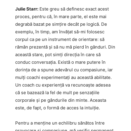
Julie Starr:
Este greu să definesc exact acest
proces, pentru că, în mare parte, el este mai
degrabă bazat pe simțire decât pe logică. De
exemplu, în timp, am învățat să-mi folosesc
corpul ca pe un instrument de orientare: să
rămân prezentă și să nu mă pierd în gânduri. Din
această stare, pot simți direcția în care să
conduc conversația. Există o mare putere în
dorința de a spune adevărul cu compasiune, iar
mulți coachi experimentați au această abilitate.
Un coach cu experiență va recunoaște adesea
că se bazează la fel de mult pe senzațiile
corporale și pe gândurile din minte. Aceasta
este, de fapt, o formă de acces la intuiție.
Pentru a menține un echilibru sănătos între
provocare și compasiune, mă verific permanent