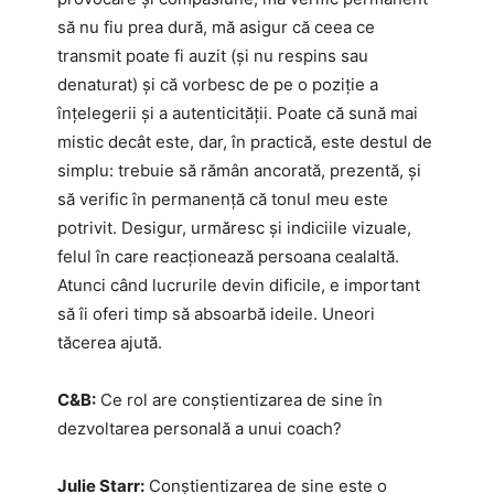
să nu fiu prea dură, mă asigur că ceea ce
transmit poate fi auzit (și nu respins sau
denaturat) și că vorbesc de pe o poziție a
înțelegerii și a autenticității. Poate că sună mai
mistic decât este, dar, în practică, este destul de
simplu: trebuie să rămân ancorată, prezentă, și
să verific în permanență că tonul meu este
potrivit. Desigur, urmăresc și indiciile vizuale,
felul în care reacționează persoana cealaltă.
Atunci când lucrurile devin dificile, e important
să îi oferi timp să absoarbă ideile. Uneori
tăcerea ajută.
C&B:
Ce rol are conștientizarea de sine în
dezvoltarea personală a unui coach?
Julie Starr:
Conștientizarea de sine este o