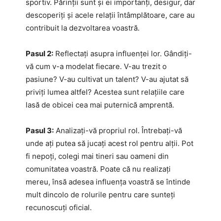
sportiv. Părinții sunt și ei importanți, desigur, dar
descoperiți și acele relații întâmplătoare, care au
contribuit la dezvoltarea voastră.
Pasul 2:
Reflectați asupra influenței lor. Gândiți-
vă cum v-a modelat fiecare. V-au trezit o
pasiune? V-au cultivat un talent? V-au ajutat să
priviți lumea altfel? Acestea sunt relațiile care
lasă de obicei cea mai puternică amprentă.
Pasul 3:
Analizați-vă propriul rol. Întrebați-vă
unde ați putea să jucați acest rol pentru alții. Pot
fi nepoți, colegi mai tineri sau oameni din
comunitatea voastră. Poate că nu realizați
mereu, însă adesea influența voastră se întinde
mult dincolo de rolurile pentru care sunteți
recunoscuți oficial.