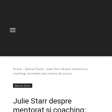
Acasă
Special Guest
Julie Starr despre mentorat și
coaching: secretele unei cariere de succes
Special Guest
Julie Starr despre
mentorat și coaching: