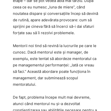
etape – dar se pot vedea abia mai târziu. După
ceea ce eu numesc „luna de miere”, când
noutatea dispare și conversațiile încep să devină
de rutină, apare adevărata provocare: cum să
sprijini pe cineva fără să încerci să-i dai sfaturi
forțate sau să îi rezolvi problemele.
Mentorii noi tind să revină la lucrurile pe care le
cunosc. Dacă mentorul este și manager, de
exemplu, este tentat să abordeze mentoratul ca
pe managementul performanței: „Iată ce vreau
să faci.” Această abordare poate funcționa în
management, dar subminează scopul
mentoratului.
De fapt, problema începe mult mai devreme,
atunci când mentorul nu și-a dezvoltat
conștientizarea sau abilitățile necesare pentru a