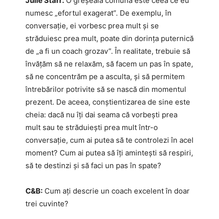
Julie Starr:
O greșeală comună este ceea ce eu
numesc „efortul exagerat”. De exemplu, în
conversație, ei vorbesc prea mult și se
străduiesc prea mult, poate din dorința puternică
de „a fi un coach grozav”. În realitate, trebuie să
învățăm să ne relaxăm, să facem un pas în spate,
să ne concentrăm pe a asculta, și să permitem
întrebărilor potrivite să se nască din momentul
prezent. De aceea, conștientizarea de sine este
cheia: dacă nu îți dai seama că vorbești prea
mult sau te străduiești prea mult într-o
conversație, cum ai putea să te controlezi în acel
moment? Cum ai putea să îți amintești să respiri,
să te destinzi și să faci un pas în spate?
C&B:
Cum ați descrie un coach excelent în doar
trei cuvinte?