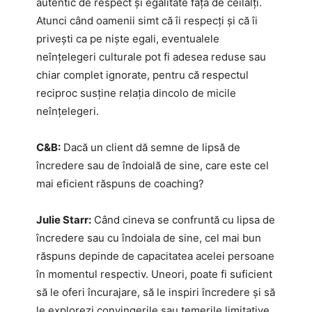
autentic de respect și egalitate față de ceilalți.
Atunci când oamenii simt că îi respecți și că îi
privești ca pe niște egali, eventualele
neînțelegeri culturale pot fi adesea reduse sau
chiar complet ignorate, pentru că respectul
reciproc susține relația dincolo de micile
neînțelegeri.
C&B:
Dacă un client dă semne de lipsă de
încredere sau de îndoială de sine, care este cel
mai eficient răspuns de coaching?
Julie Starr:
Când cineva se confruntă cu lipsa de
încredere sau cu îndoiala de sine, cel mai bun
răspuns depinde de capacitatea acelei persoane
în momentul respectiv. Uneori, poate fi suficient
să le oferi încurajare, să le inspiri încredere și să
le explorezi convingerile sau temerile limitative.