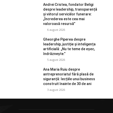
Andrei Cristea, fondator Beligi
despre leadership, transparență
și viitorul serviciilor funerare:
„Încrederea este cea mai
valoroasă resursă”
6 august 2026
Gheorghe Piperea despre
leadership, justiție și inteligența
artificială: „Nu te teme de eșec,
îndrăznește.”
5 august 2026
Ana Maria Ruiu despre
antreprenoriatul fără plasă de
siguranță: lecțiile unui business
construit înainte de 30 de ani
3 august 2026