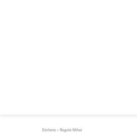
ACASA
DESPRE
CAREERS
BUSI
Etichete
Regele Mihai