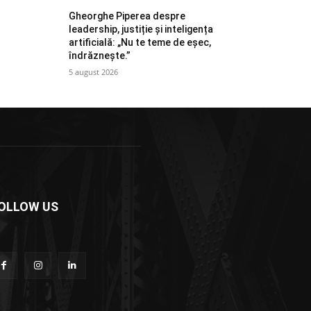
Gheorghe Piperea despre
leadership, justiție și inteligența
artificială: „Nu te teme de eșec,
îndrăznește.”
5 august 2026
OLLOW US