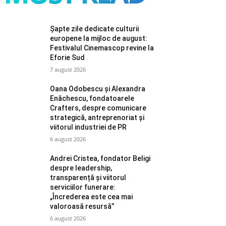
Șapte zile dedicate culturii
europene la mijloc de august:
Festivalul Cinemascop revine la
Eforie Sud
7 august 2026
Oana Odobescu și Alexandra
Enăchescu, fondatoarele
Crafters, despre comunicare
strategică, antreprenoriat și
viitorul industriei de PR
6 august 2026
Andrei Cristea, fondator Beligi
despre leadership,
transparență și viitorul
serviciilor funerare:
„Încrederea este cea mai
valoroasă resursă”
6 august 2026