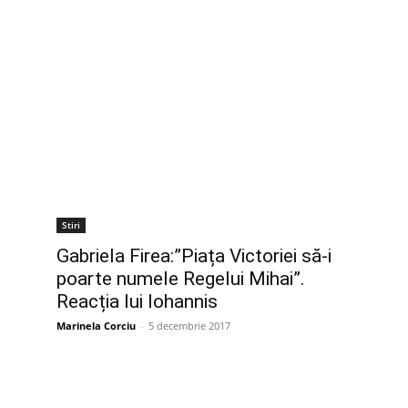
Stiri
Gabriela Firea:”Piața Victoriei să-i
poarte numele Regelui Mihai”.
Reacția lui Iohannis
Marinela Corciu
-
5 decembrie 2017