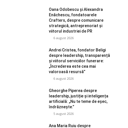
Oana Odobescu și Alexandra
Enăchescu, fondatoarele
Crafters, despre comunicare
strategică, antreprenoriat și
viitorul industriei de PR
6 august 2026
Andrei Cristea, fondator Beligi
despre leadership, transparență
și viitorul serviciilor funerare:
„Încrederea este cea mai
valoroasă resursă”
6 august 2026
Gheorghe Piperea despre
leadership, justiție și inteligența
artificială: „Nu te teme de eșec,
îndrăznește.”
5 august 2026
Ana Maria Ruiu despre