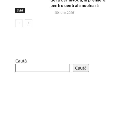
pentru centrala nucleară
Stiri
30 iulie 2026
Caută
Caută