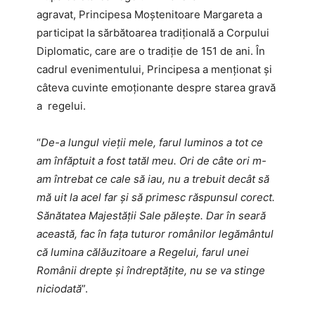
agravat, Principesa Moștenitoare Margareta a
participat la sărbătoarea tradițională a Corpului
Diplomatic, care are o tradiție de 151 de ani. În
cadrul evenimentului, Principesa a menționat și
câteva cuvinte emoționante despre starea gravă
a regelui.
“
De-a lungul vieţii mele, farul luminos a tot ce
am înfăptuit a fost tatăl meu. Ori de câte ori m-
am întrebat ce cale să iau, nu a trebuit decât să
mă uit la acel far şi să primesc răspunsul corect.
Sănătatea Majestăţii Sale păleşte. Dar în seară
această, fac în faţa tuturor românilor legământul
că lumina călăuzitoare a Regelui, farul unei
Românii drepte şi îndreptăţite, nu se va stinge
niciodată
”.