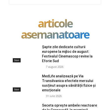
articole
asemanatoare
Șapte zile dedicate culturii
europene la mijloc de august:
Festivalul Cinemascop revine la
Stiri
Eforie Sud
7 august 2026
MedLife analizează pe Via
Transilvanica efectele mersului
susținut asupra sănătății fizice și
Stiri
emoționale
31 iulie 2026
Seceta oprește ambele reactoare
de la Cernavodă, în premieră