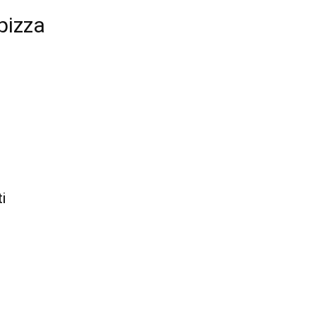
pizza
i