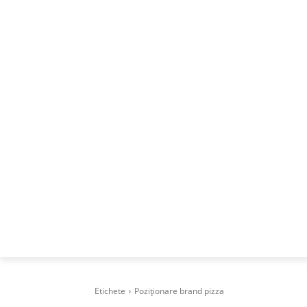
ACASA
DESPRE
CAREERS
BUSI
Etichete
Poziționare brand pizza