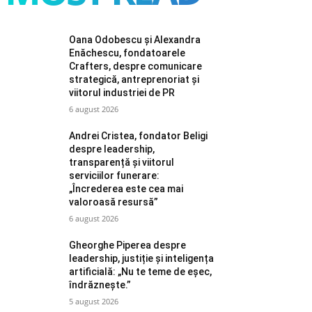
Oana Odobescu și Alexandra
Enăchescu, fondatoarele
Crafters, despre comunicare
strategică, antreprenoriat și
viitorul industriei de PR
6 august 2026
Andrei Cristea, fondator Beligi
despre leadership,
transparență și viitorul
serviciilor funerare:
„Încrederea este cea mai
valoroasă resursă”
6 august 2026
Gheorghe Piperea despre
leadership, justiție și inteligența
artificială: „Nu te teme de eșec,
îndrăznește.”
5 august 2026