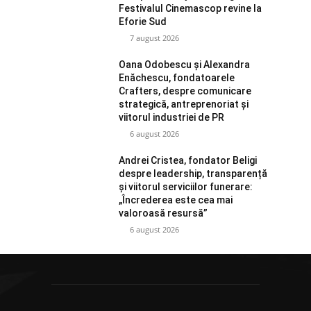
Festivalul Cinemascop revine la
Eforie Sud
7 august 2026
Oana Odobescu și Alexandra
Enăchescu, fondatoarele
Crafters, despre comunicare
strategică, antreprenoriat și
viitorul industriei de PR
6 august 2026
Andrei Cristea, fondator Beligi
despre leadership, transparență
și viitorul serviciilor funerare:
„Încrederea este cea mai
valoroasă resursă”
6 august 2026