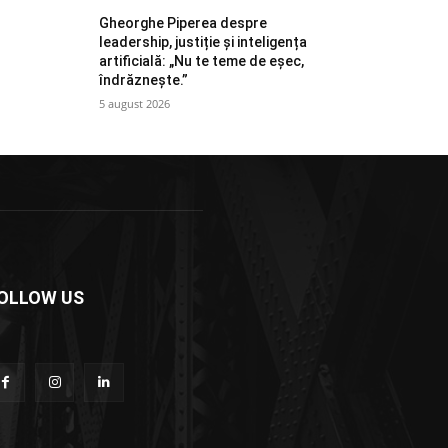
Gheorghe Piperea despre
leadership, justiție și inteligența
artificială: „Nu te teme de eșec,
îndrăznește.”
5 august 2026
OLLOW US