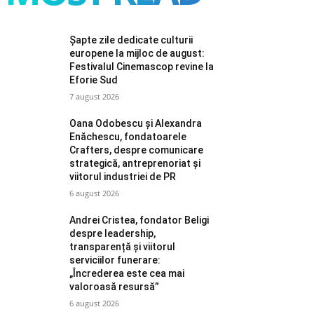
Șapte zile dedicate culturii
europene la mijloc de august:
Festivalul Cinemascop revine la
Eforie Sud
7 august 2026
Oana Odobescu și Alexandra
Enăchescu, fondatoarele
Crafters, despre comunicare
strategică, antreprenoriat și
viitorul industriei de PR
6 august 2026
Andrei Cristea, fondator Beligi
despre leadership,
transparență și viitorul
serviciilor funerare:
„Încrederea este cea mai
valoroasă resursă”
6 august 2026