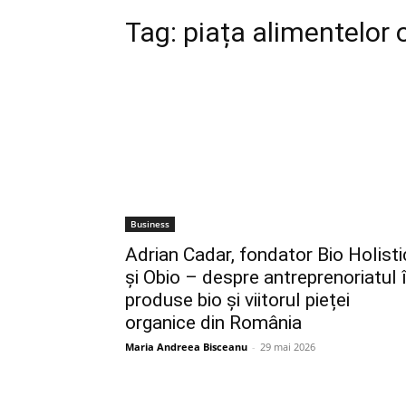
Tag:
piața alimentelor 
Business
Adrian Cadar, fondator Bio Holisti
și Obio – despre antreprenoriatul 
produse bio și viitorul pieței
organice din România
Maria Andreea Bisceanu
-
29 mai 2026