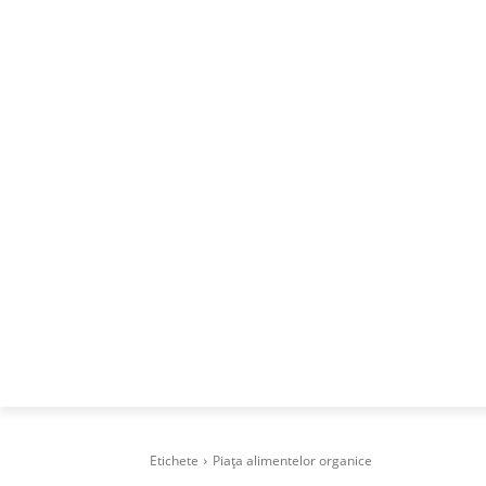
ACASA
DESPRE
CAREERS
BUSI
Etichete
Piața alimentelor organice