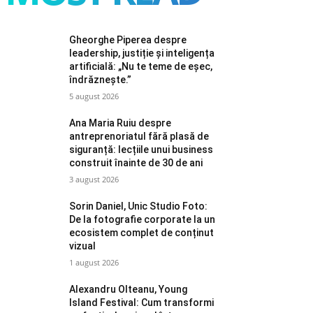
Gheorghe Piperea despre
leadership, justiție și inteligența
artificială: „Nu te teme de eșec,
îndrăznește.”
5 august 2026
Ana Maria Ruiu despre
antreprenoriatul fără plasă de
siguranță: lecțiile unui business
construit înainte de 30 de ani
3 august 2026
Sorin Daniel, Unic Studio Foto:
De la fotografie corporate la un
ecosistem complet de conținut
vizual
1 august 2026
Alexandru Olteanu, Young
Island Festival: Cum transformi