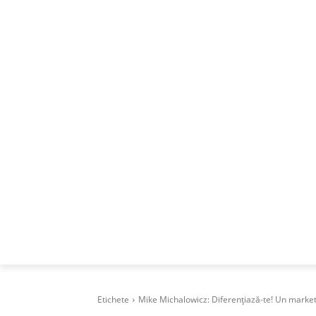
ACASA
DESPRE
CAREERS
BUSI
Etichete
Mike Michalowicz: Diferențiază-te! Un marketi