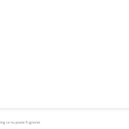
NESS
FRACTIONAL
SPECIAL GUEST
PUBLICITATE
ng ce nu poate fi ignorat