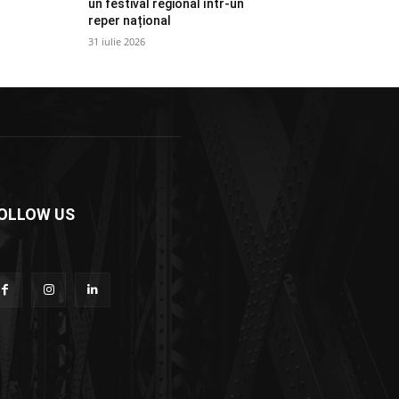
un festival regional într-un
reper național
31 iulie 2026
OLLOW US