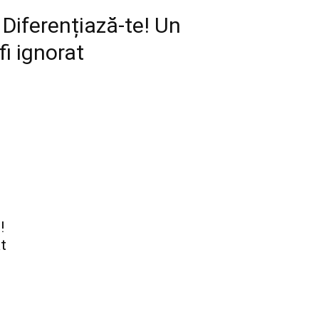
Diferențiază-te! Un
i ignorat
!
t