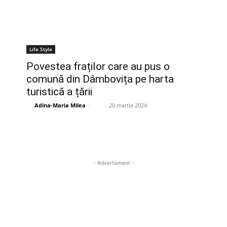
Life Style
Povestea fraților care au pus o
comună din Dâmbovița pe harta
turistică a țării
Adina-Maria Milea
-
20 martie 2024
- Advertisment -