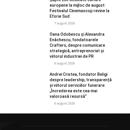
europene la mijloc de august:
Festivalul Cinemascop revine la
Eforie Sud
7 august 2026
Oana Odobescu și Alexandra
Enăchescu, fondatoarele
Crafters, despre comunicare
strategică, antreprenoriat și
viitorul industriei de PR
6 august 2026
Andrei Cristea, fondator Beligi
despre leadership, transparență
și viitorul serviciilor funerare:
„Încrederea este cea mai
valoroasă resursă”
6 august 2026