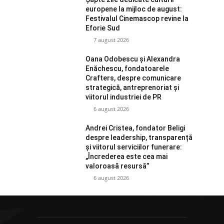
europene la mijloc de august:
Festivalul Cinemascop revine la
Eforie Sud
7 august 2026
Oana Odobescu și Alexandra
Enăchescu, fondatoarele
Crafters, despre comunicare
strategică, antreprenoriat și
viitorul industriei de PR
6 august 2026
Andrei Cristea, fondator Beligi
despre leadership, transparență
și viitorul serviciilor funerare:
„Încrederea este cea mai
valoroasă resursă”
6 august 2026