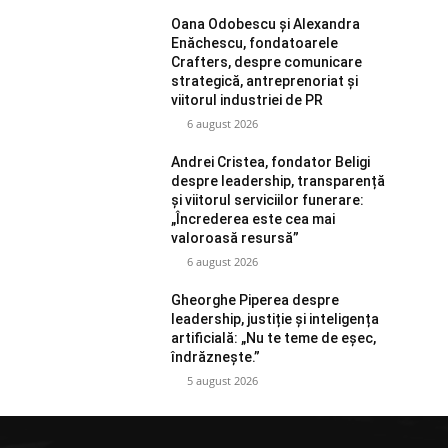
Oana Odobescu și Alexandra
Enăchescu, fondatoarele
Crafters, despre comunicare
strategică, antreprenoriat și
viitorul industriei de PR
6 august 2026
Andrei Cristea, fondator Beligi
despre leadership, transparență
și viitorul serviciilor funerare:
„Încrederea este cea mai
valoroasă resursă”
6 august 2026
Gheorghe Piperea despre
leadership, justiție și inteligența
artificială: „Nu te teme de eșec,
îndrăznește.”
5 august 2026