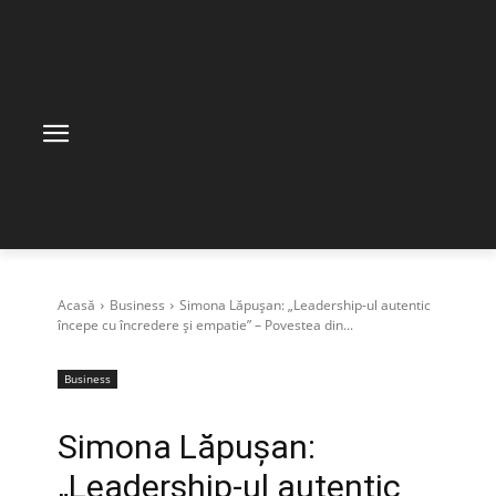
Acasă
Business
Simona Lăpușan: „Leadership-ul autentic
începe cu încredere și empatie” – Povestea din...
Business
Simona Lăpușan:
„Leadership-ul autentic