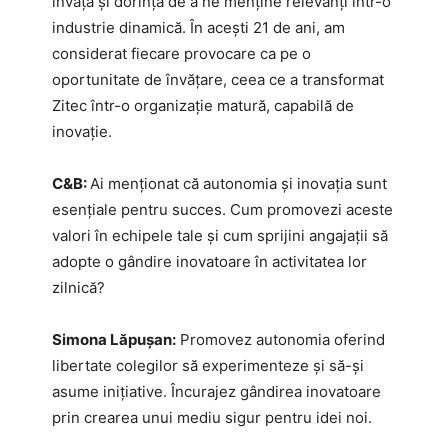
învăța și dorința de a ne menține relevanți într-o
industrie dinamică. În acești 21 de ani, am
considerat fiecare provocare ca pe o
oportunitate de învățare, ceea ce a transformat
Zitec într-o organizație matură, capabilă de
inovație.
C&B:
Ai menționat că autonomia și inovația sunt
esențiale pentru succes. Cum promovezi aceste
valori în echipele tale și cum sprijini angajații să
adopte o gândire inovatoare în activitatea lor
zilnică?
Simona Lăpușan:
Promovez autonomia oferind
libertate colegilor să experimenteze și să-și
asume inițiative. Încurajez gândirea inovatoare
prin crearea unui mediu sigur pentru idei noi.