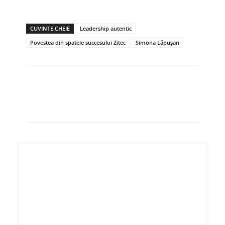
CUVINTE CHEIE
Leadership autentic
Povestea din spatele succesului Zitec
Simona Lăpușan