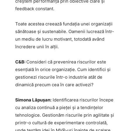
creștem performanța prin obiective clare și
feedback constant.
Toate acestea creează fundația unei organizații
sănătoase și sustenabile. Oamenii lucrează într-
un mediu de lucru motivant, totodată având
încredere unii în alții.
C&B:
Consideri că prevenirea riscurilor este
esențială în orice organizație. Cum identifici și
gestionezi riscurile într-o industrie atât de
dinamică precum cea în care activezi?
Simona Lăpușan:
Identificarea riscurilor începe
cu analiza continuă a pieței și a tendințelor
tehnologice. Gestionăm riscurile prin agilitate și
printr-o cultură de experimentare controlată,
unde testăm idei în MVP-uri înainte de scalare.