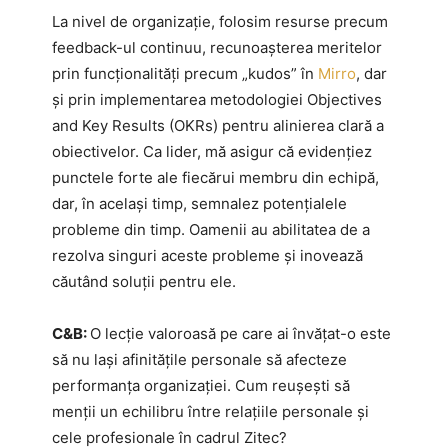
La nivel de organizație, folosim resurse precum
feedback-ul continuu, recunoașterea meritelor
prin funcționalități precum „kudos” în
Mirro
, dar
și prin implementarea metodologiei Objectives
and Key Results (OKRs) pentru alinierea clară a
obiectivelor. Ca lider, mă asigur că evidențiez
punctele forte ale fiecărui membru din echipă,
dar, în același timp, semnalez potențialele
probleme din timp. Oamenii au abilitatea de a
rezolva singuri aceste probleme și inovează
căutând soluții pentru ele.
C&B:
O lecție valoroasă pe care ai învățat-o este
să nu lași afinitățile personale să afecteze
performanța organizației. Cum reușești să
menții un echilibru între relațiile personale și
cele profesionale în cadrul Zitec?