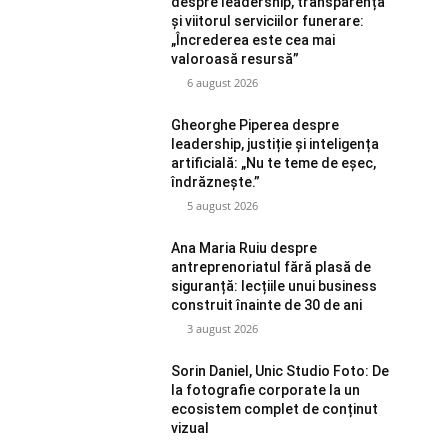
despre leadership, transparență
și viitorul serviciilor funerare:
„Încrederea este cea mai
valoroasă resursă”
6 august 2026
Gheorghe Piperea despre
leadership, justiție și inteligența
artificială: „Nu te teme de eșec,
îndrăznește.”
5 august 2026
Ana Maria Ruiu despre
antreprenoriatul fără plasă de
siguranță: lecțiile unui business
construit înainte de 30 de ani
3 august 2026
Sorin Daniel, Unic Studio Foto: De
la fotografie corporate la un
ecosistem complet de conținut
vizual