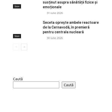
susținut asupra sănătății fizice și
Stiri
emoționale
31 iulie 2026
Seceta oprește ambele reactoare
de la Cernavodă, în premieră
pentru centrala nucleară
Stiri
30 iulie 2026
Caută
Caută