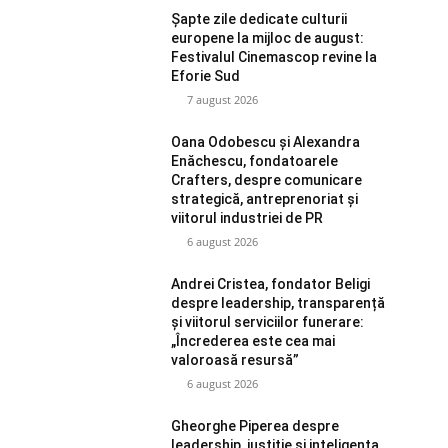
Șapte zile dedicate culturii
europene la mijloc de august:
Festivalul Cinemascop revine la
Eforie Sud
7 august 2026
Oana Odobescu și Alexandra
Enăchescu, fondatoarele
Crafters, despre comunicare
strategică, antreprenoriat și
viitorul industriei de PR
6 august 2026
Andrei Cristea, fondator Beligi
despre leadership, transparență
și viitorul serviciilor funerare:
„Încrederea este cea mai
valoroasă resursă”
6 august 2026
Gheorghe Piperea despre
leadership, justiție și inteligența