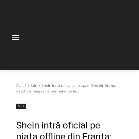
Acasă
Stiri
Shein intră oficial pe piața offline din Franța:
deschide magazine permanente la...
Stiri
Shein intră oficial pe
piața offline din Franța: