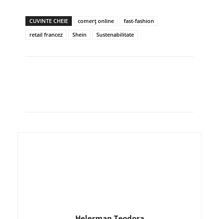
CUVINTE CHEIE
comerț online
fast-fashion
retail francez
Shein
Sustenabilitate
Helerman Teodora