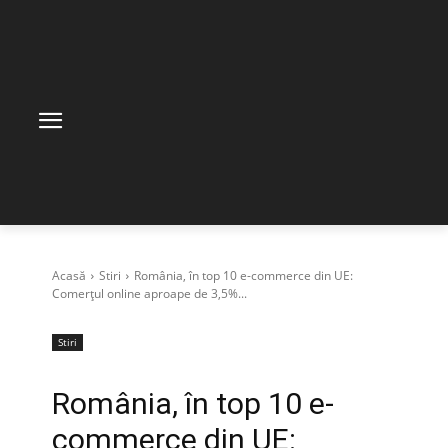
Acasă
Stiri
România, în top 10 e-commerce din UE:
Comerțul online aproape de 3,5%...
Stiri
România, în top 10 e-
commerce din UE: