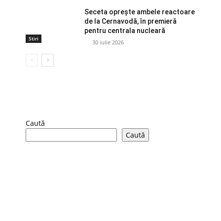
Seceta oprește ambele reactoare
de la Cernavodă, în premieră
pentru centrala nucleară
Stiri
30 iulie 2026
Caută
Caută