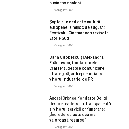
business scalabil
8 august 2026
Șapte zile dedicate culturii
europene la mijloc de august:
Festivalul Cinemascop revine la
Eforie Sud
7 august 2026
Oana Odobescu și Alexandra
Enăchescu, fondatoarele
Crafters, despre comunicare
strategică, antreprenoriat și
viitorul industriei de PR
6 august 2026
Andrei Cristea, fondator Beligi
despre leadership, transparență
și viitorul serviciilor funerare:
„Încrederea este cea mai
valoroasă resursă”
6 august 2026