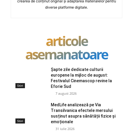
crearea de conținut original și adaptarea materialelor pentru
diverse platforme digitale.
articole
asemanatoare
Șapte zile dedicate culturii
europene la mijloc de august:
Festivalul Cinemascop revine la
Stiri
Eforie Sud
7 august 2026
MedLife analizează pe Via
Transilvanica efectele mersului
susținut asupra sănătății fizice și
Stiri
emoționale
31 iulie 2026