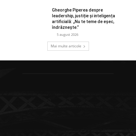
Gheorghe Piperea despre
leadership, justiție și inteligența
artificială: „Nu te teme de eșec,
îndrăznește.”
5 august 2026
Mai multe articole