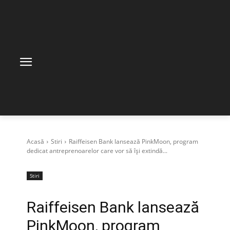
Acasă
Stiri
Raiffeisen Bank lansează PinkMoon, program
dedicat antreprenoarelor care vor să își extindă...
Stiri
Raiffeisen Bank lansează
PinkMoon, program