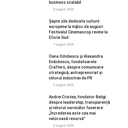
business scalabil
8 august 2026
Șapte zile dedicate culturii
europene la mijloc de august:
Festivalul Cinemascop revine la
Eforie Sud
7 august 2026
Oana Odobescu și Alexandra
Enăchescu, fondatoarele
Crafters, despre comunicare
strategică, antreprenoriat și
viitorul industriei de PR
6 august 2026
Andrei Cristea, fondator Beligi
despre leadership, transparență
și viitorul serviciilor funerare:
„Încrederea este cea mai
valoroasă resursă”
6 august 2026