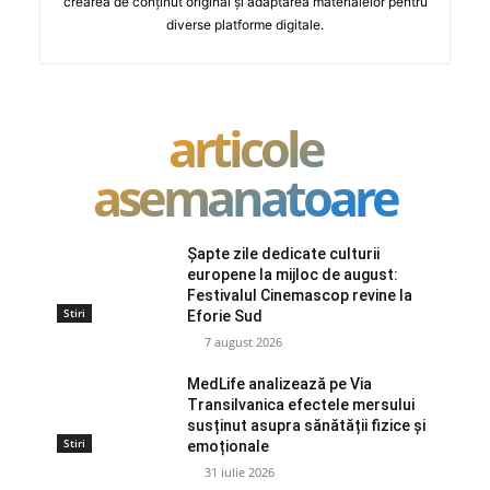
crearea de conținut original și adaptarea materialelor pentru
diverse platforme digitale.
articole
asemanatoare
Șapte zile dedicate culturii
europene la mijloc de august:
Festivalul Cinemascop revine la
Stiri
Eforie Sud
7 august 2026
MedLife analizează pe Via
Transilvanica efectele mersului
susținut asupra sănătății fizice și
Stiri
emoționale
31 iulie 2026