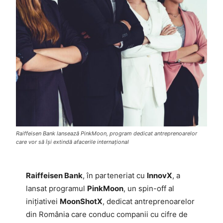
Raiffeisen Bank lansează PinkMoon, program dedicat antreprenoarelor
care vor să își extindă afacerile internațional
Raiffeisen Bank
, în parteneriat cu
InnovX
, a
lansat programul
PinkMoon
, un spin-off al
inițiativei
MoonShotX
, dedicat antreprenoarelor
din România care conduc companii cu cifre de