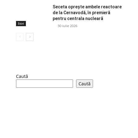
Seceta oprește ambele reactoare
de la Cernavodă, în premieră
pentru centrala nucleară
Stiri
30 iulie 2026
Caută
Caută