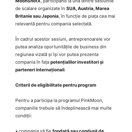
MoonShotX
, participând la una dintre sesiunile
de scalare organizate în
SUA, Austria, Marea
Britanie sau Japonia
, în funcție de piața cea mai
relevantă pentru compania selectată.
În cadrul acestor sesiuni, antreprenoarele vor
putea analiza oportunitățile de business din
regiunea vizată și își vor putea prezenta
compania în fața
potențialilor investitori și
parteneri internaționali
.
Criterii de eligibilitate pentru program
Pentru a participa la programul PinkMoon,
companiile trebuie să îndeplinească mai multe
condiții:
• compania să fie
fondată sau condusă de