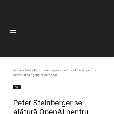
Acasă
Stiri
Peter Steinberger se alătură OpenAI pentru
dezvoltarea agenților personali
Stiri
Peter Steinberger se
alătură OpenAI pentru