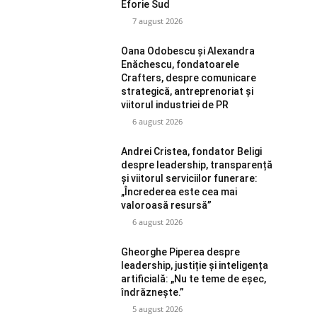
Eforie Sud
7 august 2026
Oana Odobescu și Alexandra
Enăchescu, fondatoarele
Crafters, despre comunicare
strategică, antreprenoriat și
viitorul industriei de PR
6 august 2026
Andrei Cristea, fondator Beligi
despre leadership, transparență
și viitorul serviciilor funerare:
„Încrederea este cea mai
valoroasă resursă”
6 august 2026
Gheorghe Piperea despre
leadership, justiție și inteligența
artificială: „Nu te teme de eșec,
îndrăznește.”
5 august 2026