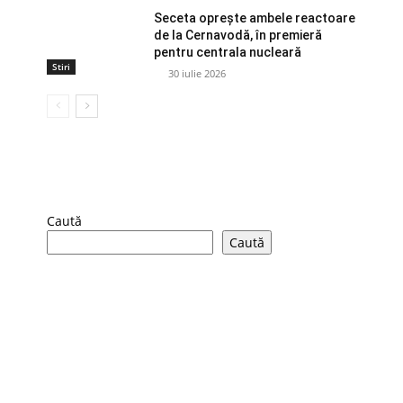
Seceta oprește ambele reactoare
de la Cernavodă, în premieră
pentru centrala nucleară
Stiri
30 iulie 2026
Caută
Caută