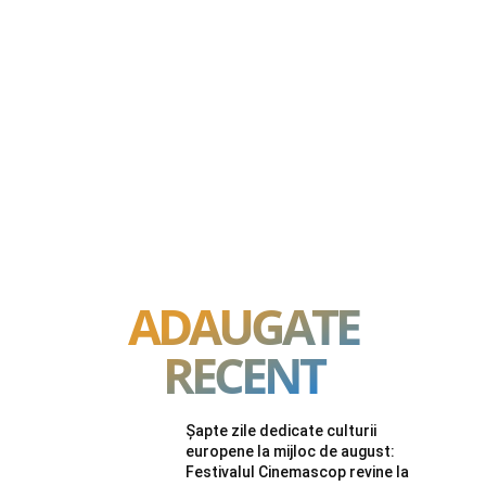
ADAUGATE
RECENT
Șapte zile dedicate culturii
europene la mijloc de august:
Festivalul Cinemascop revine la