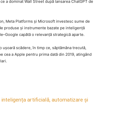
I ce a dominat Wall Street după lansarea ChatGPT de
on, Meta Platforms și Microsoft investesc sume de
 de produse și instrumente bazate pe inteligență
pple–Google capătă o relevanță strategică aparte.
t o ușoară scădere, în timp ce, săptămâna trecută,
 pe cea a Apple pentru prima dată din 2019, atingând
ari.
inteligența artificială, automatizare și