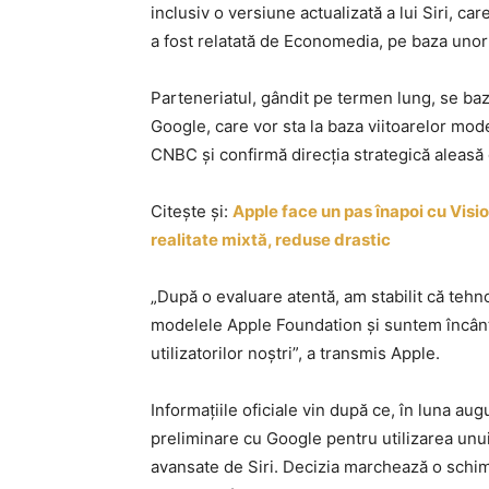
inclusiv o versiune actualizată a lui Siri, ca
a fost relatată de Economedia, pe baza uno
Parteneriatul, gândit pe termen lung, se ba
Google, care vor sta la baza viitoarelor mod
CNBC și confirmă direcția strategică aleas
Citește și:
Apple face un pas înapoi cu Visi
realitate mixtă, reduse drastic
„După o evaluare atentă, am stabilit că teh
modelele Apple Foundation și suntem încânta
utilizatorilor noștri”, a transmis Apple.
Informațiile oficiale vin după ce, în luna au
preliminare cu Google pentru utilizarea unu
avansate de Siri. Decizia marchează o schim