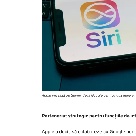
Apple mizează pe Gemini de la Google pentru noua generație
Parteneriat strategic pentru funcțiile de int
Apple a decis să colaboreze cu Google pentru 