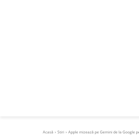
ACASA
DESPRE
CAREERS
BUSI
Acasă
Stiri
Apple mizează pe Gemini de la Google pen