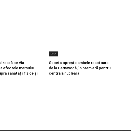
Stiri
lizează pe Via
Seceta oprește ambele reactoare
ca efectele mersului
de la Cernavodă, în premieră pentru
pra sănătății fizice și
centrala nucleară