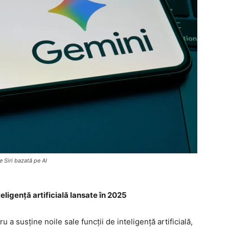
 Siri bazată pe AI
eligență artificială lansate în 2025
a susține noile sale funcții de inteligență artificială,