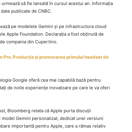
re urmează să fie lansată în cursul acestui an. Informația
r date publicate de CNBC.
zează pe modelele Gemini și pe infrastructura cloud
ele Apple Foundation. Declarația a fost obținută de
ă de compania din Cupertino.
on Pro. Producția și promovarea primului headset de
nologia Google oferă cea mai capabilă bază pentru
ți de noile experiențe inovatoare pe care le va oferi
gust, Bloomberg relata că Apple purta discuții
i model Gemini personalizat, dedicat unei versiuni
bare importantă pentru Apple, care a rămas relativ