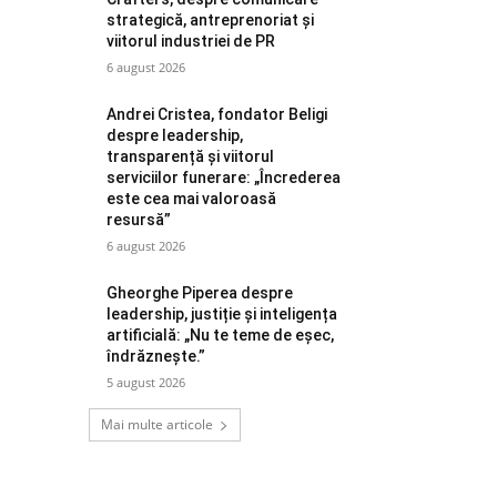
strategică, antreprenoriat și
viitorul industriei de PR
6 august 2026
Andrei Cristea, fondator Beligi
despre leadership,
transparență și viitorul
serviciilor funerare: „Încrederea
este cea mai valoroasă
resursă”
6 august 2026
Gheorghe Piperea despre
leadership, justiție și inteligența
artificială: „Nu te teme de eșec,
îndrăznește.”
5 august 2026
Mai multe articole