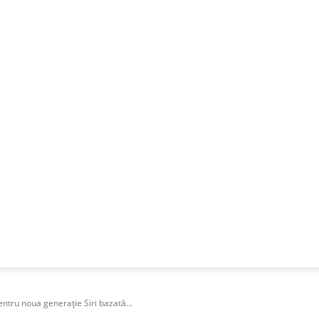
NESS
FRACTIONAL
SPECIAL GUEST
PUBLICITATE
tru noua generație Siri bazată...