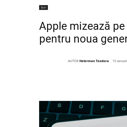
Stiri
Apple mizează pe 
pentru noua genera
AUTOR
Helerman Teodora
15 ianuar
Acțiune