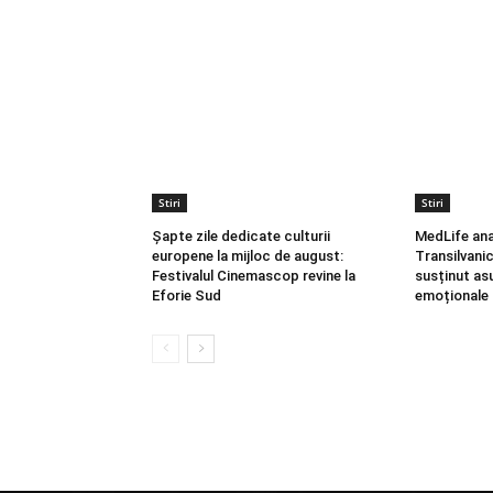
Stiri
Stiri
Șapte zile dedicate culturii
MedLife ana
europene la mijloc de august:
Transilvani
Festivalul Cinemascop revine la
susținut asu
Eforie Sud
emoționale