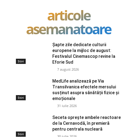
articole
asemanatoare
Șapte zile dedicate culturii
europene la mijloc de august:
Festivalul Cinemascop revine la
Stiri
Eforie Sud
7 august 2026
MedLife analizează pe Via
Transilvanica efectele mersului
susținut asupra sănătății fizice și
Stiri
emoționale
31 iulie 2026
Seceta oprește ambele reactoare
de la Cernavodă, în premieră
pentru centrala nucleară
Stiri
30 iulie 2026