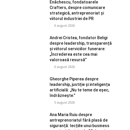
Enăchescu, fondatoarele
Crafters, despre comunicare
strategică, antreprenoriat și
viitorul industriei de PR
6 august 2026
Andrei Cristea, fondator Beligi
despre leadership, transparență
și viitorul serviciilor funerare:
„Încrederea este cea mai
valoroasă resursă”
6 august 2026
Gheorghe Piperea despre
leadership, justiție și inteligența
artificială: „Nu te teme de eșec,
îndrăznește.”
5 august 2026
Ana Maria Ruiu despre
antreprenoriatul fără plasă de
siguranță: lecțiile unui business