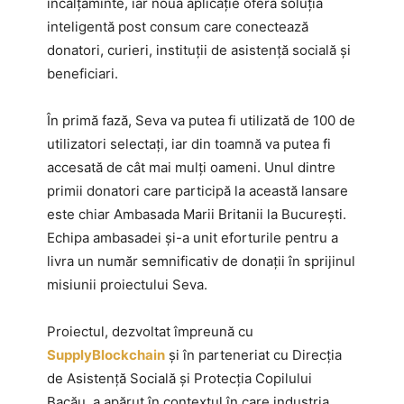
încălțăminte, iar noua aplicație oferă soluția
inteligentă post consum care conectează
donatori, curieri, instituții de asistență socială și
beneficiari.
În primă fază, Seva va putea fi utilizată de 100 de
utilizatori selectați, iar din toamnă va putea fi
accesată de cât mai mulți oameni. Unul dintre
primii donatori care participă la această lansare
este chiar Ambasada Marii Britanii la București.
Echipa ambasadei și-a unit eforturile pentru a
livra un număr semnificativ de donații în sprijinul
misiunii proiectului Seva.
Proiectul, dezvoltat împreună cu
SupplyBlockchain
și în parteneriat cu Direcția
de Asistență Socială și Protecția Copilului
Bacău, a apărut în contextul în care industria