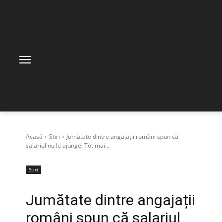
Acasă
Stiri
Jumătate dintre angajații români spun că
salariul nu le ajunge. Tot mai...
Stiri
Jumătate dintre angajații
români spun că salariul