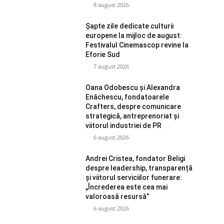
8 august 2026
Șapte zile dedicate culturii
europene la mijloc de august:
Festivalul Cinemascop revine la
Eforie Sud
7 august 2026
Oana Odobescu și Alexandra
Enăchescu, fondatoarele
Crafters, despre comunicare
strategică, antreprenoriat și
viitorul industriei de PR
6 august 2026
Andrei Cristea, fondator Beligi
despre leadership, transparență
și viitorul serviciilor funerare:
„Încrederea este cea mai
valoroasă resursă”
6 august 2026