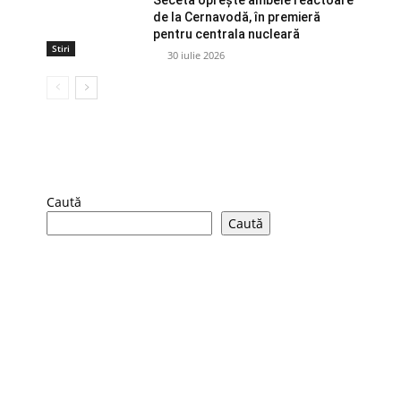
de la Cernavodă, în premieră
pentru centrala nucleară
Stiri
30 iulie 2026
Caută
Caută