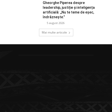
Gheorghe Piperea despre
leadership, justiție și inteligența
artificială: „Nu te teme de eșec,
îndrăznește.”
5 august 2026
Mai multe articole