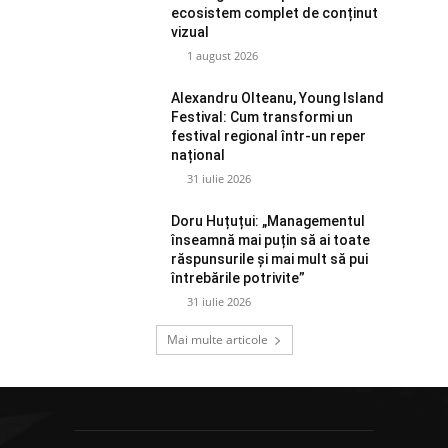
ecosistem complet de conținut
vizual
1 august 2026
Alexandru Olteanu, Young Island
Festival: Cum transformi un
festival regional într-un reper
național
31 iulie 2026
Doru Huțuțui: „Managementul
înseamnă mai puțin să ai toate
răspunsurile și mai mult să pui
întrebările potrivite”
31 iulie 2026
Mai multe articole