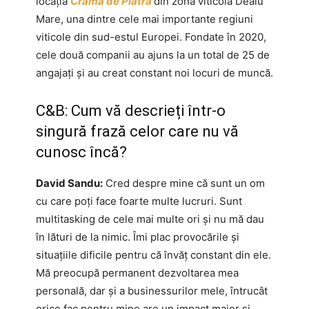
locația
Crama de Piatră
din zona viticolă Dealu
Mare, una dintre cele mai importante regiuni
viticole din sud-estul Europei. Fondate în 2020,
cele două companii au ajuns la un total de 25 de
angajați și au creat constant noi locuri de muncă.
C&B: Cum vă descrieți într-o
singură frază celor care nu vă
cunosc încă?
David Sandu:
Cred despre mine că sunt un om
cu care poți face foarte multe lucruri. Sunt
multitasking de cele mai multe ori și nu mă dau
în lături de la nimic. Îmi plac provocările și
situațiile dificile pentru că învăț constant din ele.
Mă preocupă permanent dezvoltarea mea
personală, dar și a businessurilor mele, întrucât
orice fac pentru mine are un impact major și