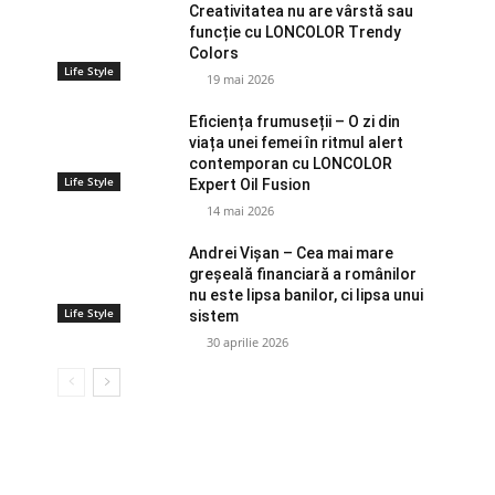
Creativitatea nu are vârstă sau
funcție cu LONCOLOR Trendy
Colors
Life Style
19 mai 2026
Eficiența frumuseții – O zi din
viața unei femei în ritmul alert
contemporan cu LONCOLOR
Life Style
Expert Oil Fusion
14 mai 2026
Andrei Vișan – Cea mai mare
greșeală financiară a românilor
nu este lipsa banilor, ci lipsa unui
Life Style
sistem
30 aprilie 2026