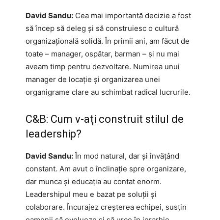
David Sandu:
Cea mai importantă decizie a fost
să încep să deleg și să construiesc o cultură
organizațională solidă. În primii ani, am făcut de
toate – manager, ospătar, barman – și nu mai
aveam timp pentru dezvoltare. Numirea unui
manager de locație și organizarea unei
organigrame clare au schimbat radical lucrurile.
C&B: Cum v-ați construit stilul de
leadership?
David Sandu:
În mod natural, dar și învățând
constant. Am avut o înclinație spre organizare,
dar munca și educația au contat enorm.
Leadershipul meu e bazat pe soluții și
colaborare. Încurajez creșterea echipei, susțin
oamenii să evolueze și să urce în ierarhie.