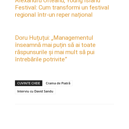
Alexandru Olteanu, Young Island
Festival: Cum transformi un festival
regional într-un reper național
Doru Huțuțui: „Managementul
înseamnă mai puțin să ai toate
răspunsurile și mai mult să pui
întrebările potrivite”
CUVINTE CHEIE
Crama de Piatră
Interviu cu David Sandu