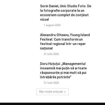
Sorin Daniel, Unic Studio Foto: De
la fotografie corporate la un
ecosistem complet de conținut
vizual
1 august 2026
Alexandru Olteanu, Young Island
Festival: Cum transformi un
festival regional într-un reper
național
31 iulie 2026
Doru Huțuțui: „Managementul
înseamnă mai puțin să ai toate
răspunsurile și mai mult să pui
întrebările potrivite”
31 iulie 2026
Mai multe articole