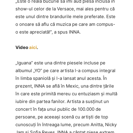
„Este o reală bucurie să îmi aud piesa inclusă în
show-ul celor de la Versace, mai ales pentru că
este unul dintre brandurile mele preferate. Este
o onoare să aflu că muzica pe care am compus-
o este apreciată!”, a spus INNA.
Video
aici
.
„Iguana” este una dintre piesele incluse pe
albumul „YO” pe care artista l-a compus integral
în limba spaniolă și l-a lansat anul acesta. În
prezent, INNA se află în Mexic, una dintre țările
în care este primită mereu cu entuziasm și multă
iubire din partea fanilor. Artista a susținut un
concert în fața unui public de 100.000 de
persoane, pe aceeași scenă cu artiști de top
cunoscuți în întreaga lume, precum Anitta, Nicky
Jam și Sofia Reyes. INNA a cântat piese extrem