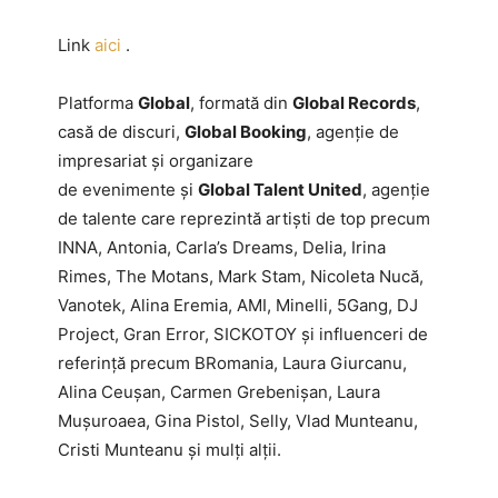
Link
aici
.
Platforma
Global
, formată din
Global Records
,
casă de discuri,
Global Booking
, agenție de
impresariat și organizare
de evenimente și
Global Talent United
, agenție
de talente care reprezintă artiști de top precum
INNA, Antonia, Carla’s Dreams, Delia, Irina
Rimes, The Motans, Mark Stam, Nicoleta Nucă,
Vanotek, Alina Eremia, AMI, Minelli, 5Gang, DJ
Project, Gran Error, SICKOTOY și influenceri de
referință precum BRomania, Laura Giurcanu,
Alina Ceușan, Carmen Grebenișan, Laura
Mușuroaea, Gina Pistol, Selly, Vlad Munteanu,
Cristi Munteanu și mulți alții.