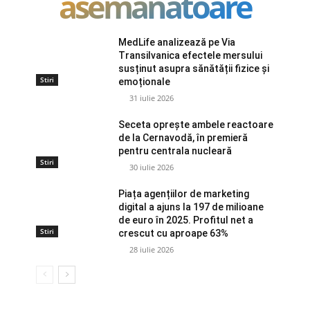
asemanatoare
MedLife analizează pe Via
Transilvanica efectele mersului
susținut asupra sănătății fizice și
Stiri
emoționale
31 iulie 2026
Seceta oprește ambele reactoare
de la Cernavodă, în premieră
pentru centrala nucleară
Stiri
30 iulie 2026
Piața agențiilor de marketing
digital a ajuns la 197 de milioane
de euro în 2025. Profitul net a
Stiri
crescut cu aproape 63%
28 iulie 2026