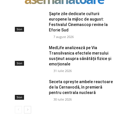
Șapte zile dedicate culturii
europene la mijloc de august:
Festivalul Cinemascop revine la
Stiri
Eforie Sud
7 august 2026
MedLife analizează pe Via
Transilvanica efectele mersului
susținut asupra sănătății fizice și
Stiri
emoționale
31 iulie 2026
Seceta oprește ambele reactoare
de la Cernavodă, în premieră
pentru centrala nucleară
Stiri
30 iulie 2026