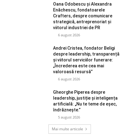
Oana Odobescu și Alexandra
Enăchescu, fondatoarele
Crafters, despre comunicare
strategică, antreprenoriat și
viitorul industriei de PR
6 august 2026
Andrei Cristea, fondator Beligi
despre leadership, transparență
și viitorul serviciilor funerare:
„Încrederea este cea mai
valoroasă resursă”
6 august 2026
Gheorghe Piperea despre
leadership, justiție și inteligența
artificială: „Nu te teme de eșec,
îndrăznește.”
5 august 2026
Mai multe articole