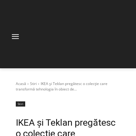
Acasă
Stiri
IKEA și Teklan pregătesc o colecție care
transformă tehnologia în obiect de...
Stiri
IKEA și Teklan pregătesc
o colecție care