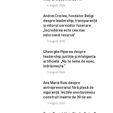
6 august 2026
Andrei Cristea, fondator Beligi
despre leadership, transparență
și viitorul serviciilor funerare:
„Încrederea este cea mai
valoroasă resursă”
6 august 2026
Gheorghe Piperea despre
leadership, justiție și inteligența
artificială: „Nu te teme de eșec,
îndrăznește.”
5 august 2026
Ana Maria Ruiu despre
antreprenoriatul fără plasă de
siguranță: lecțiile unui business
construit înainte de 30 de ani
3 august 2026