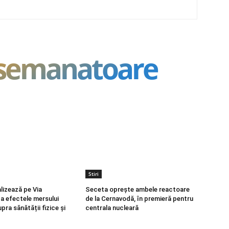
asemanatoare
Stiri
lizează pe Via
Seceta oprește ambele reactoare
ca efectele mersului
de la Cernavodă, în premieră pentru
pra sănătății fizice și
centrala nucleară