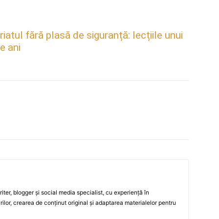
atul fără plasă de siguranță: lecțiile unui
e ani
ter, blogger și social media specialist, cu experiență în
rilor, crearea de conținut original și adaptarea materialelor pentru