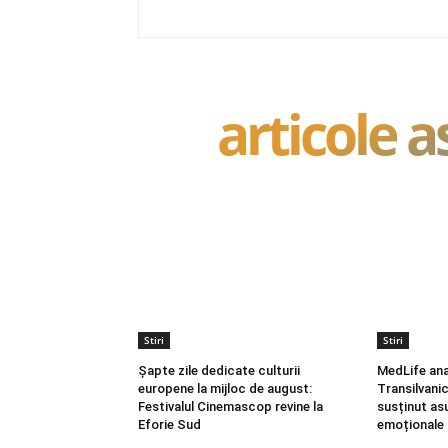
articole 
Stiri
Stiri
Șapte zile dedicate culturii
MedLife ana
europene la mijloc de august:
Transilvani
Festivalul Cinemascop revine la
susținut asu
Eforie Sud
emoționale