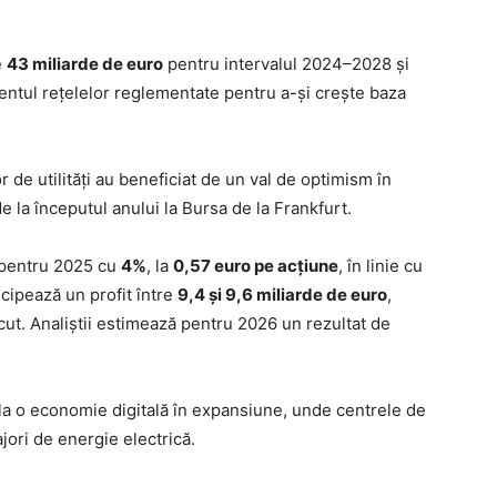
e
43 miliarde de euro
pentru intervalul 2024–2028 și
entul rețelelor reglementate pentru a-și crește baza
 de utilități au beneficiat de un val de optimism în
e la începutul anului la Bursa de la Frankfurt.
 pentru 2025 cu
4%
, la
0,57 euro pe acțiune
, în linie cu
icipează un profit între
9,4 și 9,6 miliarde de euro
,
cut. Analiștii estimează pentru 2026 un rezultat de
i la o economie digitală în expansiune, unde centrele de
jori de energie electrică.