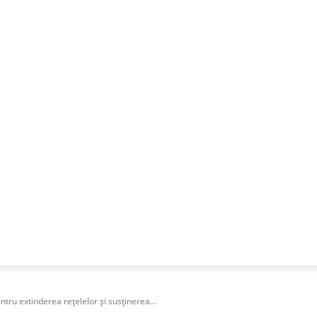
NESS
FRACTIONAL
SPECIAL GUEST
PUBLICITATE
ntru extinderea rețelelor și susținerea...