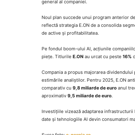
general al companiei.
Noul plan succede unui program anterior d
reflectă strategia E.ON de a consolida segm
de active și profitabilitatea.
Pe fondul boom-ului AI, acțiunile companiilor
piețe. Titlurile
E.ON
au urcat cu peste
16%
d
Compania a propus majorarea dividendului
estimările analiștilor. Pentru 2025, E.ON ant
comparativ cu
9,8 miliarde de euro
anul tre
aproximativ
9,5 miliarde de euro
.
Investițiile vizează adaptarea infrastructuri
date și tehnologiile AI devin consumatori ma
Sursa foto:
e-nergia.ro