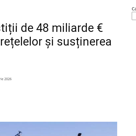
C
iții de 48 miliarde €
rețelelor și susținerea
rie 2026