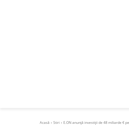
ACASA
DESPRE
CAREERS
BUSI
Acasă
Stiri
E.ON anunță investiții de 48 miliarde € pe