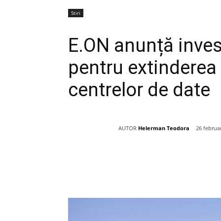
Stiri
E.ON anunță invest
pentru extinderea 
centrelor de date
AUTOR
Helerman Teodora
26 februa
Acțiune