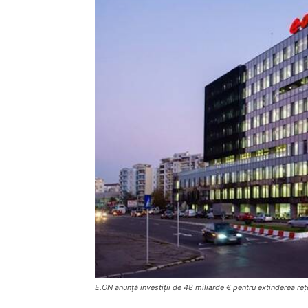
E.ON anunță investiții de 48 miliarde € pentru extinderea reț