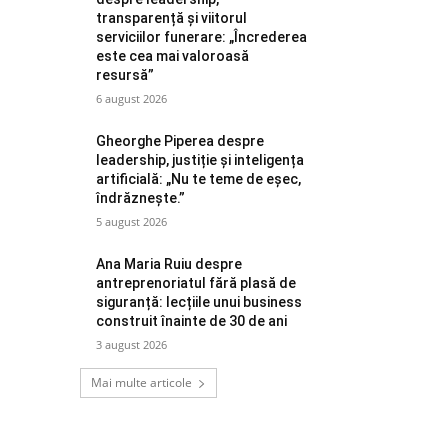
transparență și viitorul
serviciilor funerare: „Încrederea
este cea mai valoroasă
resursă”
6 august 2026
Gheorghe Piperea despre
leadership, justiție și inteligența
artificială: „Nu te teme de eșec,
îndrăznește.”
5 august 2026
Ana Maria Ruiu despre
antreprenoriatul fără plasă de
siguranță: lecțiile unui business
construit înainte de 30 de ani
3 august 2026
Mai multe articole