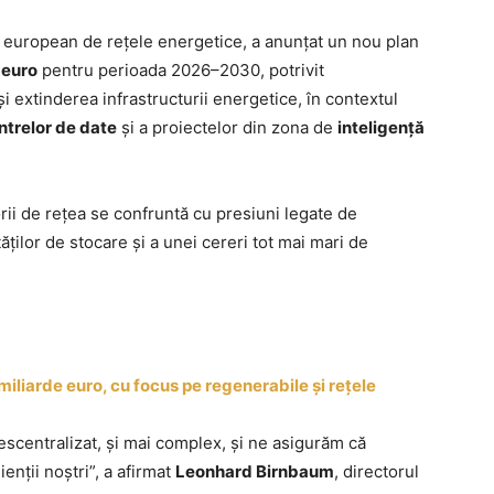
r european de rețele energetice, a anunțat un nou plan
 euro
pentru perioada 2026–2030, potrivit
 extinderea infrastructurii energetice, în contextul
ntrelor de date
și a proiectelor din zona de
inteligență
ii de rețea se confruntă cu presiuni legate de
ăților de stocare și a unei cereri tot mai mari de
 miliarde euro, cu focus pe regenerabile și rețele
scentralizat, şi mai complex, şi ne asigurăm că
ienţii noştri”, a afirmat
Leonhard Birnbaum
, directorul