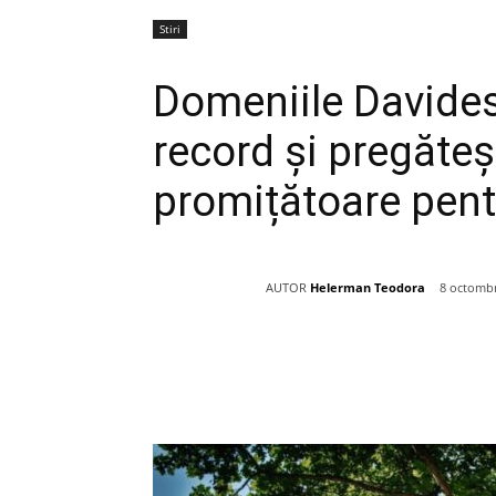
Stiri
Domeniile Davides
record și pregăteș
promițătoare pen
AUTOR
Helerman Teodora
8 octombr
Acțiune