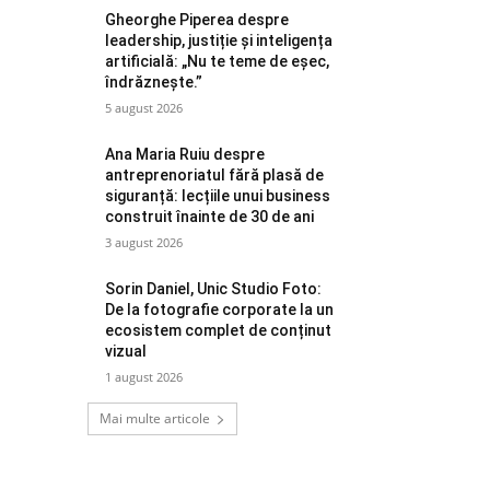
Gheorghe Piperea despre
leadership, justiție și inteligența
artificială: „Nu te teme de eșec,
îndrăznește.”
5 august 2026
Ana Maria Ruiu despre
antreprenoriatul fără plasă de
siguranță: lecțiile unui business
construit înainte de 30 de ani
3 august 2026
Sorin Daniel, Unic Studio Foto:
De la fotografie corporate la un
ecosistem complet de conținut
vizual
1 august 2026
Mai multe articole