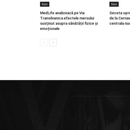
Stiri
Stiri
MedLife analizează pe Via
Seceta opr
Transilvanica efectele mersului
de la Cerna
susținut asupra sănătății fizice și
centrala nu
emoționale