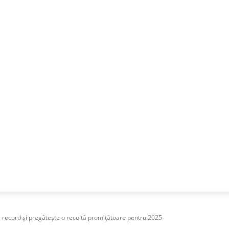
NESS
FRACTIONAL
SPECIAL GUEST
PUBLICITATE
 record și pregătește o recoltă promițătoare pentru 2025