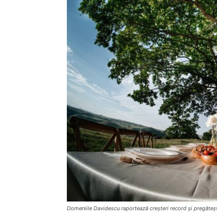
Domeniile Davidescu raportează creșteri record și pregăteș