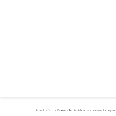
ACASA
DESPRE
CAREERS
BUSI
Acasă
Stiri
Domeniile Davidescu raportează creșteri