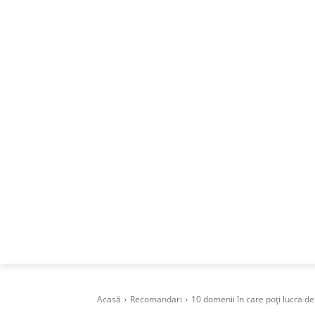
ACASA
DESPRE
CAREERS
BUSI
Acasă
Recomandari
10 domenii în care poți lucra d