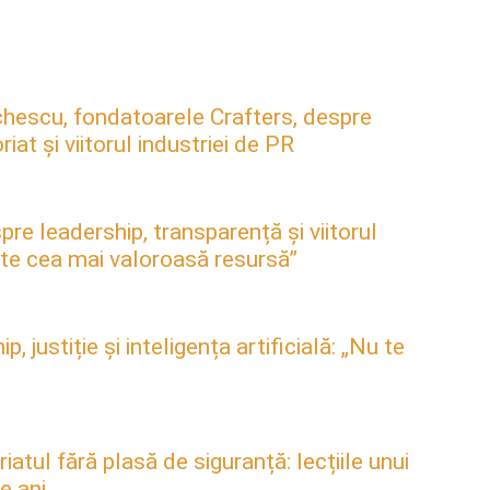
hescu, fondatoarele Crafters, despre
at și viitorul industriei de PR
pre leadership, transparență și viitorul
este cea mai valoroasă resursă”
justiție și inteligența artificială: „Nu te
atul fără plasă de siguranță: lecțiile unui
e ani