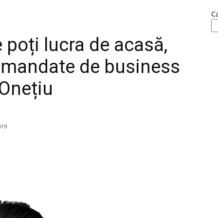
C
 poți lucra de acasă,
comandate de business
 Onețiu
019