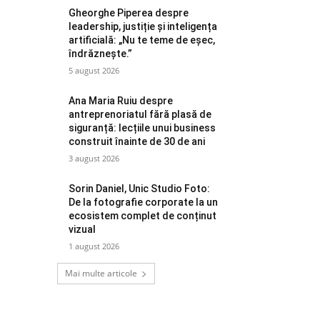
Gheorghe Piperea despre
leadership, justiție și inteligența
artificială: „Nu te teme de eșec,
îndrăznește.”
5 august 2026
Ana Maria Ruiu despre
antreprenoriatul fără plasă de
siguranță: lecțiile unui business
construit înainte de 30 de ani
3 august 2026
Sorin Daniel, Unic Studio Foto:
De la fotografie corporate la un
ecosistem complet de conținut
vizual
1 august 2026
Mai multe articole