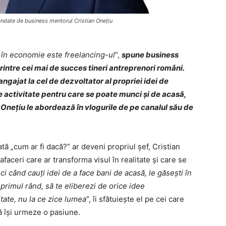
mandate de business mentorul Cristian Onețiu
i în economie este freelancing-ul
”,
spune business
intre cei mai de succes tineri antreprenori români.
gajat la cel de dezvoltator al propriei idei de
e activitate pentru care se poate munci și de acasă,
 Onețiu le abordează în vlogurile de pe canalul său de
tă „cum ar fi dacă?” ar deveni propriul șef, Cristian
faceri care ar transforma visul în realitate și care se
ci când cauți idei de a face bani de acasă, le găsești în
 primul rând, să te eliberezi de orice idee
tate, nu la ce zice lumea
”, îi sfătuiește el pe cei care
ă își urmeze o pasiune.