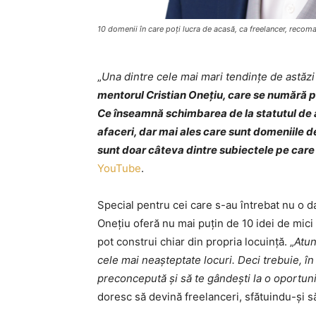
10 domenii în care poți lucra de acasă, ca freelancer, reco
„
Una dintre cele mai mari tendințe de astăz
mentorul Cristian Onețiu, care se numără pr
Ce înseamnă schimbarea de la statutul de an
afaceri, dar mai ales care sunt domeniile d
sunt doar câteva dintre subiectele pe care
YouTube
.
Special pentru cei care s-au întrebat nu o da
Onețiu oferă nu mai puțin de 10 idei de mici a
pot construi chiar din propria locuință. „
Atun
cele mai neașteptate locuri. Deci trebuie, în
preconcepută și să te gândești la o oportuni
doresc să devină freelanceri, sfătuindu-și s