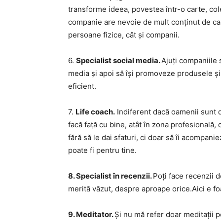
transforme ideea, povestea într-o carte, cole
companie are nevoie de mult conținut de calit
persoane fizice, cât și companii.
6.
Specialist social media.
Ajuți companiile 
media și apoi să își promoveze produsele și 
eficient.
7.
Life coach.
Indiferent dacă oamenii sunt d
facă față cu bine, atât în zona profesională,
fără să le dai sfaturi, ci doar să îi acompani
poate fi pentru tine.
8. Specialist în recenzii.
Poți face recenzii 
merită văzut, despre aproape orice.Aici e foar
9. Meditator.
Și nu mă refer doar meditații pe