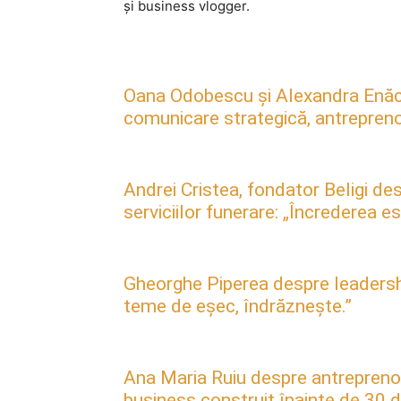
și business vlogger.
Oana Odobescu și Alexandra Enăc
comunicare strategică, antreprenori
Andrei Cristea, fondator Beligi des
serviciilor funerare: „Încrederea 
Gheorghe Piperea despre leadership, 
teme de eșec, îndrăznește.”
Ana Maria Ruiu despre antreprenori
business construit înainte de 30 d