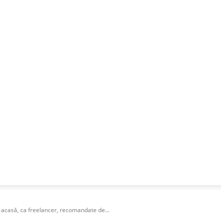
NESS
FRACTIONAL
SPECIAL GUEST
PUBLICITATE
e acasă, ca freelancer, recomandate de...