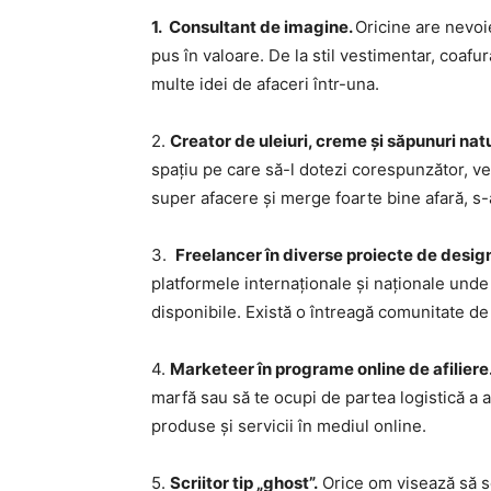
1. Consultant de imagine.
Oricine are nevoie
pus în valoare. De la stil vestimentar, coafu
multe idei de afaceri într-una.
2.
Creator de uleiuri, creme și săpunuri n
spațiu pe care să-l dotezi corespunzător, ve
super afacere și merge foarte bine afară, s-ar
3.
Freelancer în diverse proiecte de desig
platformele internaționale și naționale unde s
disponibile. Există o întreagă comunitate de 
4.
Marketeer în programe online de afiliere
marfă sau să te ocupi de partea logistică a 
produse și servicii în mediul online.
5.
Scriitor tip „ghost”.
Orice om visează să scr