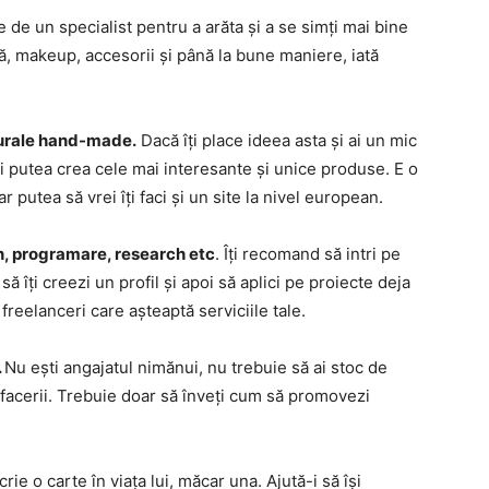
 de un specialist pentru a arăta și a se simți mai bine
ră, makeup, accesorii și până la bune maniere, iată
aturale hand-made.
Dacă îți place ideea asta și ai un mic
i putea crea cele mai interesante și unice produse. E o
 putea să vrei îți faci și un site la nivel european.
n, programare, research etc
. Îți recomand să intri pe
ă îți creezi un profil și apoi să aplici pe proiecte deja
freelanceri care așteaptă serviciile tale.
.
Nu ești angajatul nimănui, nu trebuie să ai stoc de
afacerii. Trebuie doar să înveți cum să promovezi
ie o carte în viața lui, măcar una. Ajută-i să își