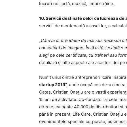
lucruri noi: artă, muzică, limbi străine.
10. Servicii destinate celor ce lucrează de 
servicii de mentenanță a casei lor, a calcul
„
Câteva dintre ideile de mai sus necesită o 
consultant de imagine. Însă astăzi există o m
alegi pe cele certificate, cu traineri sau for
detaliază și alte aspecte ale acestor idei pe
Numit unul dintre antreprenorii care inspiră 
startup 2019”,
unde ocupă cea de-a cincea po
Gates, Cristian Onețiu are o vastă experienț
15 ani de activitate. Co-fondator al celei m
directe, cu peste 40.000 de distribuitori și
până în prezent, Life Care, Cristian Onețiu 
evenimentele speciale corporate, business 