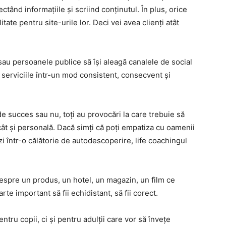
ctând informațiile și scriind conținutul. În plus, orice
ate pentru site-urile lor. Deci vei avea clienți atât
sau persoanele publice să își aleagă canalele de social
serviciile într-un mod consistent, consecvent și
e succes sau nu, toți au provocări la care trebuie să
 cât și personală. Dacă simți că poți empatiza cu oamenii
ezi într-o călătorie de autodescoperire, life coachingul
despre un produs, un hotel, un magazin, un film ce
te important să fii echidistant, să fii corect.
ntru copii, ci și pentru adulții care vor să învețe