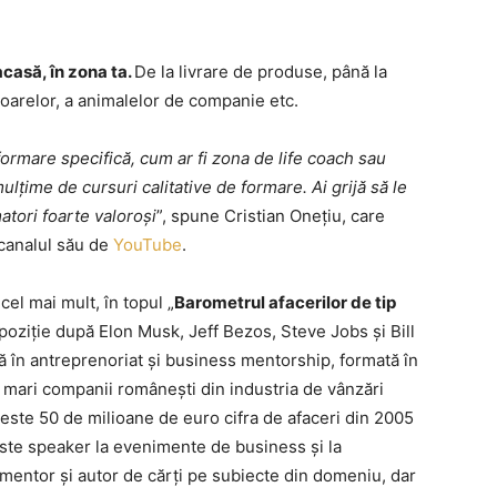
acasă, în zona ta.
De la livrare de produse, până la
atoarelor, a animalelor de companie etc.
formare specifică, cum ar fi zona de life coach sau
ulțime de cursuri calitative de formare. Ai grijă să le
matori foarte valoroși
”, spune Cristian Onețiu, care
 canalul său de
YouTube
.
cel mai mult, în topul „
Barometrul afacerilor de tip
ziție după Elon Musk, Jeff Bezos, Steve Jobs și Bill
ă în antreprenoriat și business mentorship, formată în
ai mari companii româneşti din industria de vânzări
 peste 50 de milioane de euro cifra de afaceri din 2005
este speaker la evenimente de business și la
mentor și autor de cărți pe subiecte din domeniu, dar