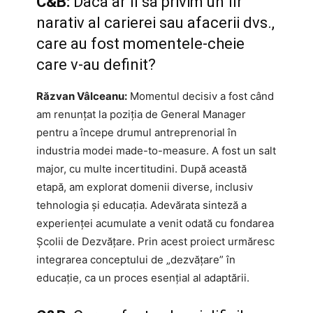
C&B:
Dacă ar fi să privim un fir
narativ al carierei sau afacerii dvs.,
care au fost momentele-cheie
care v-au definit?
Răzvan Vâlceanu:
Momentul decisiv a fost când
am renunțat la poziția de General Manager
pentru a începe drumul antreprenorial în
industria modei made-to-measure. A fost un salt
major, cu multe incertitudini. După această
etapă, am explorat domenii diverse, inclusiv
tehnologia și educația. Adevărata sinteză a
experienței acumulate a venit odată cu fondarea
Școlii de Dezvățare. Prin acest proiect urmăresc
integrarea conceptului de „dezvățare” în
educație, ca un proces esențial al adaptării.