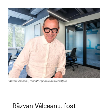
Răzvan Vâlceanu, fondator Școala de Dezvățare
Răzvan Vâlceanu, fost