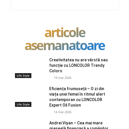
articole
asemanatoare
Creativitatea nu are vârstă sau
funcție cu LONCOLOR Trendy
Colors
Life Style
19 mai 2026
Eficiența frumuseții – O zi din
viața unei femei în ritmul alert
contemporan cu LONCOLOR
Life Style
Expert Oil Fusion
14 mai 2026
Andrei Vișan – Cea mai mare
greșeală financiară a românilor