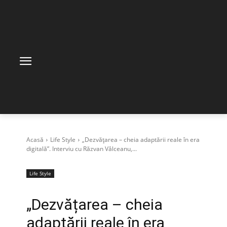
Acasă
Life Style
„Dezvățarea – cheia adaptării reale în era
digitală”. Interviu cu Răzvan Vâlceanu,...
Life Style
„Dezvățarea – cheia
adaptării reale în era