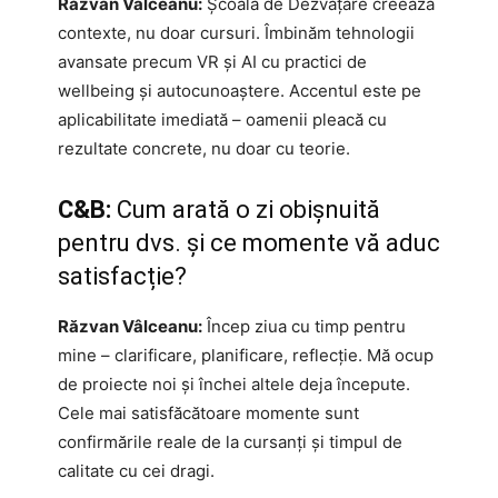
Răzvan Vâlceanu:
Școala de Dezvățare creează
contexte, nu doar cursuri. Îmbinăm tehnologii
avansate precum VR și AI cu practici de
wellbeing și autocunoaștere. Accentul este pe
aplicabilitate imediată – oamenii pleacă cu
rezultate concrete, nu doar cu teorie.
C&B:
Cum arată o zi obișnuită
pentru dvs. și ce momente vă aduc
satisfacție?
Răzvan Vâlceanu:
Încep ziua cu timp pentru
mine – clarificare, planificare, reflecție. Mă ocup
de proiecte noi și închei altele deja începute.
Cele mai satisfăcătoare momente sunt
confirmările reale de la cursanți și timpul de
calitate cu cei dragi.