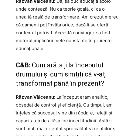
Răzvan Vâlceanu:
Da, să duc educația acolo
unde contează. Nu ca teorie goală, ci ca o
unealtă reală de transformare. Am crezut mereu
că oamenii pot învăța orice, dacă li se oferă
contextul potrivit. Această convingere a fost
motorul implicării mele constante în proiecte
educaționale.
C&B:
Cum arătați la începutul
drumului și cum simțiți că v-ați
transformat până în prezent?
Răzvan Vâlceanu:
La început eram analitic,
obsedat de control și eficiență. Cu timpul, am
înțeles că succesul vine din răbdare, relații și
capacitatea de a lăsa loc incertitudinii. Astăzi
sunt mult mai orientat spre calitatea relațiilor și