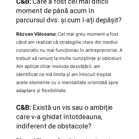
C&B:
Care a fost cel mai dificil
moment de până acum în
parcursul dvs. și cum l-ați depășit?
Răzvan Vâlceanu:
Cel mai greu moment a fost
când am realizat că strategiile clare din mediul
corporativ nu mai funcționau în antreprenoriat. A
trebuit să renunț la multe cunoștințe și obiceiuri.
Am aplicat chiar metoda dezvățării: am
identificat ce mă limita și am înlocuit treptat
acele elemente cu o mentalitate orientată spre
adaptare și flexibilitate.
C&B:
Există un vis sau o ambiție
care v-a ghidat întotdeauna,
indiferent de obstacole?