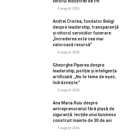
viitorul industriei de PR
6 august 2026
Andrei Cristea, fondator Beligi
despre leadership, transparență
și viitorul serviciilor funerare:
„Încrederea este cea mai
valoroasă resursă”
6 august 2026
Gheorghe Piperea despre
leadership, justiție și inteligența
artificială: „Nu te teme de eșec,
îndrăznește.”
5 august 2026
Ana Maria Ruiu despre
antreprenoriatul fără plasă de
siguranță: lecțiile unui business
construit înainte de 30 de ani
3 august 2026