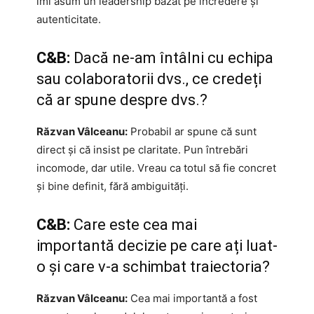
îmi asum un leadership bazat pe încredere și
autenticitate.
C&B:
Dacă ne-am întâlni cu echipa
sau colaboratorii dvs., ce credeți
că ar spune despre dvs.?
Răzvan Vâlceanu:
Probabil ar spune că sunt
direct și că insist pe claritate. Pun întrebări
incomode, dar utile. Vreau ca totul să fie concret
și bine definit, fără ambiguități.
C&B:
Care este cea mai
importantă decizie pe care ați luat-
o și care v-a schimbat traiectoria?
Răzvan Vâlceanu:
Cea mai importantă a fost