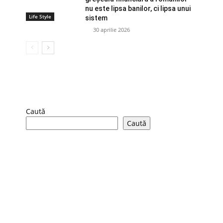
nu este lipsa banilor, ci lipsa unui
Life Style
sistem
30 aprilie 2026
Caută
Caută