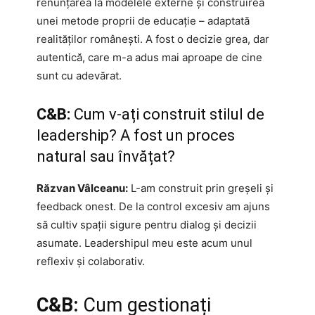
renunțarea la modelele externe și construirea
unei metode proprii de educație – adaptată
realităților românești. A fost o decizie grea, dar
autentică, care m-a adus mai aproape de cine
sunt cu adevărat.
C&B:
Cum v-ați construit stilul de
leadership? A fost un proces
natural sau învățat?
Răzvan Vâlceanu:
L-am construit prin greșeli și
feedback onest. De la control excesiv am ajuns
să cultiv spații sigure pentru dialog și decizii
asumate. Leadershipul meu este acum unul
reflexiv și colaborativ.
C&B:
Cum gestionați