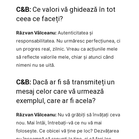
C&B:
Ce valori vă ghidează în tot
ceea ce faceți?
Răzvan Vâlceanu:
Autenticitatea și
responsabilitatea. Nu urmăresc perfecțiunea, ci
un progres real, zilnic. Vreau ca acțiunile mele
să reflecte valorile mele, chiar și atunci când
nimeni nu se uită.
C&B:
Dacă ar fi să transmiteți un
mesaj celor care vă urmează
exemplul, care ar fi acela?
Răzvan Vâlceanu:
Nu vă grăbiți să învățați ceva
nou. Mai întâi, întrebați-vă ce nu vă mai
folosește. Ce obicei vă ține pe loc? Dezvățarea
nu înseamnă să renunți la tine, ci să faci loc