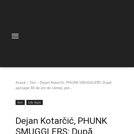
Acasă
Stiri
Dejan Kotarčić, PHUNK SMUGGLERS: După
aproape 40 de ani de cântat, pot...
Stiri
Life Style
Dejan Kotarčić, PHUNK
SMUGGLERS: După