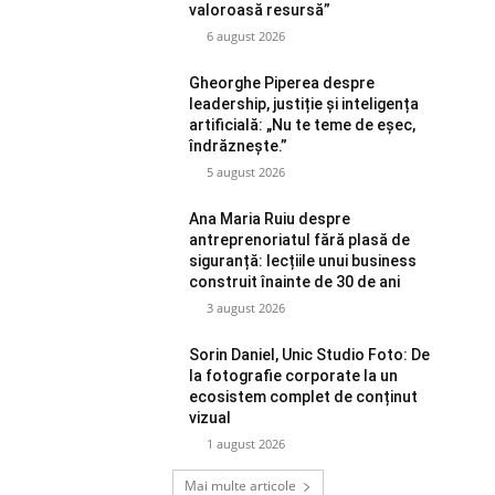
valoroasă resursă”
6 august 2026
Gheorghe Piperea despre
leadership, justiție și inteligența
artificială: „Nu te teme de eșec,
îndrăznește.”
5 august 2026
Ana Maria Ruiu despre
antreprenoriatul fără plasă de
siguranță: lecțiile unui business
construit înainte de 30 de ani
3 august 2026
Sorin Daniel, Unic Studio Foto: De
la fotografie corporate la un
ecosistem complet de conținut
vizual
1 august 2026
Mai multe articole