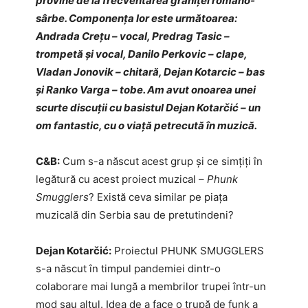
provine de la frecventarea graniței româno-
sârbe. Componența lor este următoarea:
Andrada Crețu – vocal, Predrag Tasic –
trompetă și vocal, Danilo Perkovic – clape,
Vladan Jonovik – chitară, Dejan Kotarcic – bas
și Ranko Varga – tobe. Am avut onoarea unei
scurte discuții cu basistul Dejan Kotar
čić – un
om fantastic, cu o viață petrecută în muzică.
C&B:
Cum s-a născut acest grup și ce simţiţi în
legătură cu acest proiect muzical –
Phunk
Smugglers
? Există ceva similar pe piaţa
muzicală din Serbia sau de pretutindeni?
Dejan Kotarčić:
Proiectul PHUNK SMUGGLERS
s-a născut în timpul pandemiei dintr-o
colaborare mai lungă a membrilor trupei într-un
mod sau altul. Idea de a face o trupă de funk a