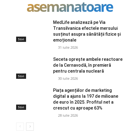
asemanatoare
MedLife analizează pe Via
Transilvanica efectele mersului
susținut asupra sănătății fizice și
Stiri
emoționale
31 iulie 2026
Seceta oprește ambele reactoare
de la Cernavodă, în premieră
pentru centrala nucleară
Stiri
30 iulie 2026
Piața agențiilor de marketing
digital a ajuns la 197 de milioane
de euro în 2025. Profitul net a
Stiri
crescut cu aproape 63%
28 iulie 2026