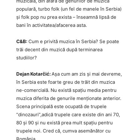
muzicală, din afara de genurilor de muzică
populară, turbo folk (un fel de manele în Serbia)
și folk pop nu prea exista – înseamnă lipsă de
bani în activitatea/afacerea asta.
C&B:
Cum e privită muzica în Serbia? Se poate
trăi decent din muzică după terminarea
studiilor?
Dejan Kotarčić:
Așa cum am zis și mai devreme,
în Serbia este foarte greu de trăit din muzica
ne-comercială. Nu există spațiu media pentru
muzica diferita de genurile menționate anterior.
Scena principală este ocupată de trupele
“dinozauri”,adică trupele care existe din ani 70,
80 și 90 și nu există prea mult spațiu pentru
trupele noi. Cred că, cumva asemănător cu
România