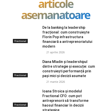
articole
asemanatoare
De la banking la leadership
fracțional: cum construiește
Florin Pop infrastructura
Fractional
financiară a antreprenoriatului
modern
21 aprilie 2026
Diana Mladin și leadershipul
dintre strategie și execuție: cum
construiești performanță prin
Fractional
pași mici și decizii asumate
21 martie 2026
Ioana Stroica și modelul
Fractional CFO: cum pot
antreprenorii să transforme
Fractional
haosul financiar în decizii
strategice