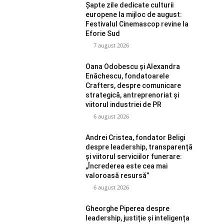
Șapte zile dedicate culturii
europene la mijloc de august:
Festivalul Cinemascop revine la
Eforie Sud
7 august 2026
Oana Odobescu și Alexandra
Enăchescu, fondatoarele
Crafters, despre comunicare
strategică, antreprenoriat și
viitorul industriei de PR
6 august 2026
Andrei Cristea, fondator Beligi
despre leadership, transparență
și viitorul serviciilor funerare:
„Încrederea este cea mai
valoroasă resursă”
6 august 2026
Gheorghe Piperea despre
leadership, justiție și inteligența