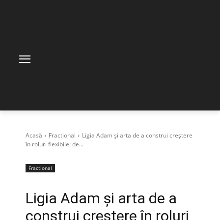
Acasă
Fractional
Ligia Adam și arta de a construi creștere
în roluri flexibile: de...
Fractional
Ligia Adam și arta de a
construi creștere în roluri