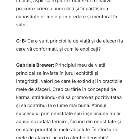
În plus, aspir să explorez outlet-uri creative
precum scrierea unei cărți și împărtășirea
cunoștințelor mele prin predare și mentorat în
viitor.
C-B:
Care sunt principiile de viață și de afaceri la
care vă conformați, și cum le explicați?
Gabriela Brewer:
Principiul meu de viață
principal se învârte în jurul echității și
integrității, valori pe care le extind și în practicile
mele de afaceri. Cred cu tărie în conceptul de
karma, străduindu-mă să promovez pozitivitatea
și să contribui la o lume mai bună. Atinsul
succesului prin onestitate sau înșelăciune nu ar
aduce niciodată fericire, făcând din onestitate și
echitate prioritățile mele absolute. În eforturile
mele de afaceri, acord o atenție deosebită