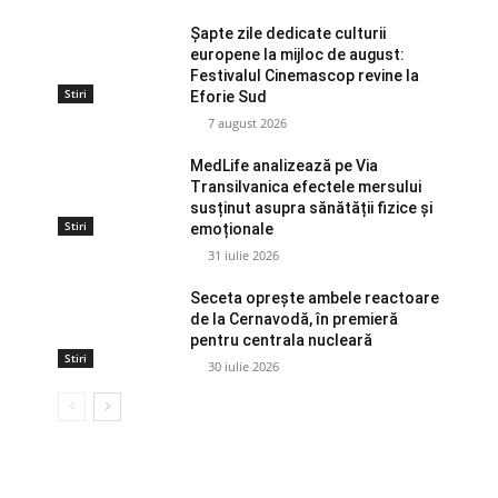
Șapte zile dedicate culturii
europene la mijloc de august:
Festivalul Cinemascop revine la
Stiri
Eforie Sud
7 august 2026
MedLife analizează pe Via
Transilvanica efectele mersului
susținut asupra sănătății fizice și
Stiri
emoționale
31 iulie 2026
Seceta oprește ambele reactoare
de la Cernavodă, în premieră
pentru centrala nucleară
Stiri
30 iulie 2026