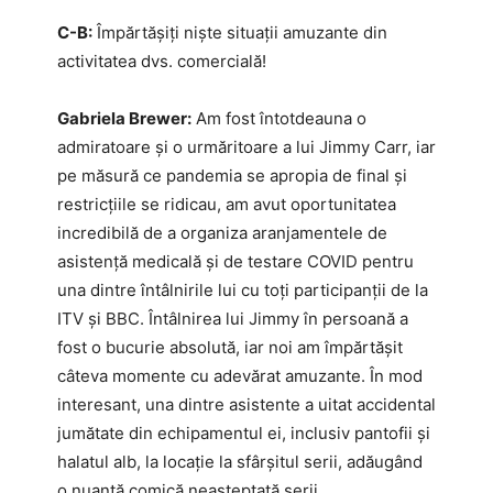
C-B:
Împărtășiți niște situații amuzante din
activitatea dvs. comercială!
Gabriela Brewer:
Am fost întotdeauna o
admiratoare și o urmăritoare a lui Jimmy Carr, iar
pe măsură ce pandemia se apropia de final și
restricțiile se ridicau, am avut oportunitatea
incredibilă de a organiza aranjamentele de
asistență medicală și de testare COVID pentru
una dintre întâlnirile lui cu toți participanții de la
ITV și BBC. Întâlnirea lui Jimmy în persoană a
fost o bucurie absolută, iar noi am împărtășit
câteva momente cu adevărat amuzante. În mod
interesant, una dintre asistente a uitat accidental
jumătate din echipamentul ei, inclusiv pantofii și
halatul alb, la locație la sfârșitul serii, adăugând
o nuanță comică neașteptată serii.