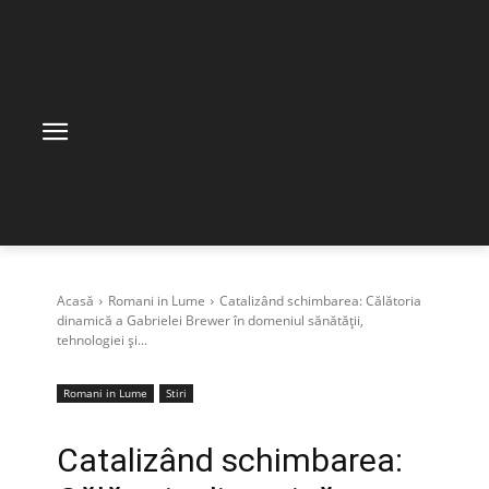
Acasă
Romani in Lume
Catalizând schimbarea: Călătoria
dinamică a Gabrielei Brewer în domeniul sănătății,
tehnologiei și...
Romani in Lume
Stiri
Catalizând schimbarea: