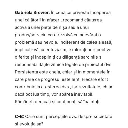
Gabriela Brewer:
În ceea ce privește începerea
unei călătorii în afaceri, recomand căutarea
activă a unei piețe de nișă sau a unui
produs/serviciu care rezolvă cu adevărat o
problemă sau nevoie. Indiferent de calea aleasă,
implicați-vă cu entuziasm, explorați perspective
diferite și îndepliniți cu diligență sarcinile și
responsabilitățile zilnice legate de proiectul dvs.
Persistența este cheia, chiar și în momentele în
care pare că progresul este lent. Fiecare efort
contribuie la creșterea dvs., iar rezultatele, chiar
dacă pot lua timp, vor apărea inevitabil.
Rămâneți dedicați și continuați să înaintați!
C-B:
Care sunt percepțiile dvs. despre societate
și evoluția sa?