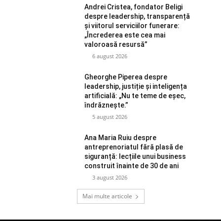
Andrei Cristea, fondator Beligi
despre leadership, transparență
și viitorul serviciilor funerare:
„Încrederea este cea mai
valoroasă resursă”
6 august 2026
Gheorghe Piperea despre
leadership, justiție și inteligența
artificială: „Nu te teme de eșec,
îndrăznește.”
5 august 2026
Ana Maria Ruiu despre
antreprenoriatul fără plasă de
siguranță: lecțiile unui business
construit înainte de 30 de ani
3 august 2026
Mai multe articole