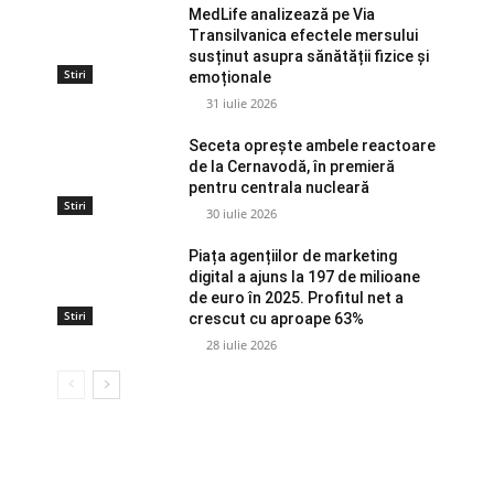
MedLife analizează pe Via
Transilvanica efectele mersului
susținut asupra sănătății fizice și
Stiri
emoționale
31 iulie 2026
Seceta oprește ambele reactoare
de la Cernavodă, în premieră
pentru centrala nucleară
Stiri
30 iulie 2026
Piața agențiilor de marketing
digital a ajuns la 197 de milioane
de euro în 2025. Profitul net a
Stiri
crescut cu aproape 63%
28 iulie 2026