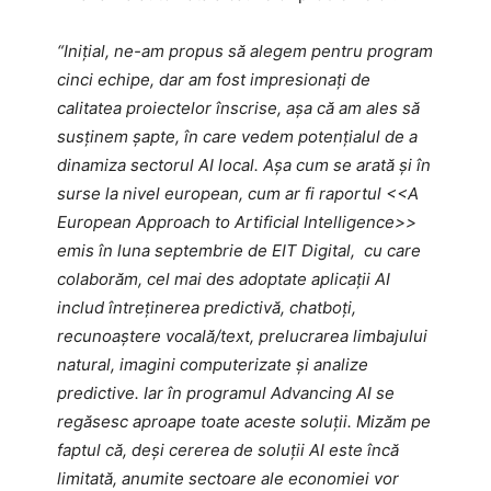
“Inițial, ne-am propus să alegem pentru program
cinci echipe, dar am fost impresionați de
calitatea proiectelor înscrise, așa că am ales să
susținem șapte, în care vedem potențialul de a
dinamiza sectorul AI local. Așa cum se arată și în
surse la nivel european, cum ar fi raportul <<A
European Approach to Artificial Intelligence>>
emis în luna septembrie de EIT Digital, cu care
colaborăm, cel mai des adoptate aplicații AI
includ întreținerea predictivă, chatboți,
recunoaștere vocală/text, prelucrarea limbajului
natural, imagini computerizate și analize
predictive. Iar în programul Advancing AI se
regăsesc aproape toate aceste soluții. Mizăm pe
faptul că, deși cererea de soluții AI este încă
limitată, anumite sectoare ale economiei vor