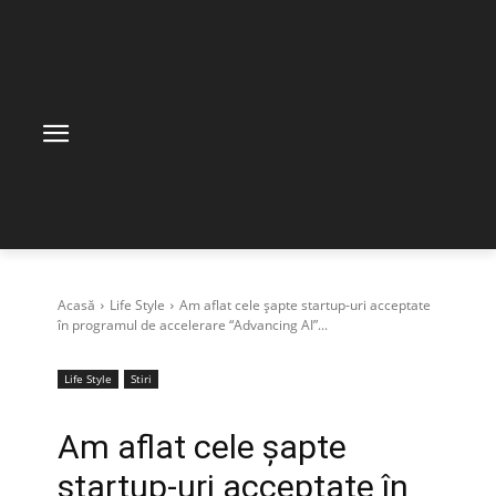
Acasă
Life Style
Am aflat cele șapte startup-uri acceptate
în programul de accelerare “Advancing AI”...
Life Style
Stiri
Am aflat cele șapte
startup-uri acceptate în