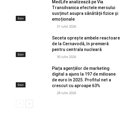
MedLife analizează pe Via
Transilvanica efectele mersului
susținut asupra sănătății fizice și
Stiri
emoționale
31 iulie 2026
Seceta oprește ambele reactoare
de la Cernavodă, în premieră
pentru centrala nucleară
Stiri
30 iulie 2026
Piața agențiilor de marketing
digital a ajuns la 197 de milioane
de euro în 2025. Profitul net a
Stiri
crescut cu aproape 63%
28 iulie 2026