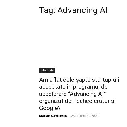
Tag:
Advancing AI
Life Style
Am aflat cele șapte startup-uri
acceptate în programul de
accelerare “Advancing AI”
organizat de Techcelerator și
Google?
Marian Gavrilescu
-
26 octombrie 2020