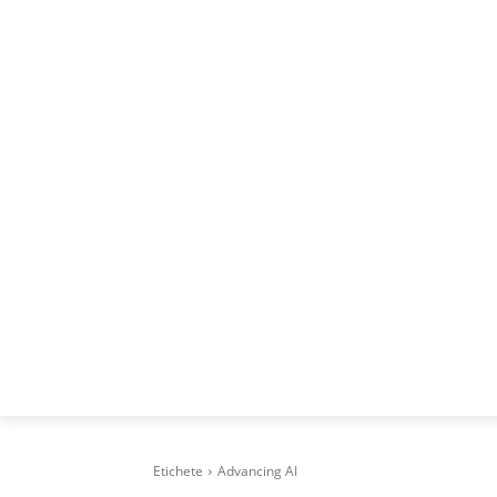
ACASA
DESPRE
CAREERS
BUSI
Etichete
Advancing AI