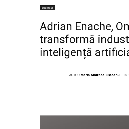
Business
Adrian Enache, O
transformă industr
inteligență artifici
AUTOR
Maria Andreea Bisceanu
14 i
Acțiune