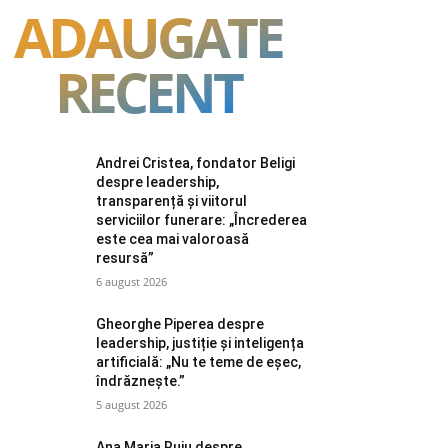
ADAUGATE
RECENT
Andrei Cristea, fondator Beligi
despre leadership,
transparență și viitorul
serviciilor funerare: „Încrederea
este cea mai valoroasă
resursă”
6 august 2026
Gheorghe Piperea despre
leadership, justiție și inteligența
artificială: „Nu te teme de eșec,
îndrăznește.”
5 august 2026
Ana Maria Ruiu despre