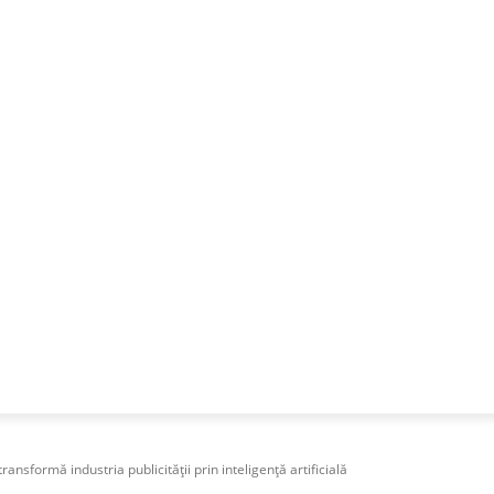
NESS
FRACTIONAL
SPECIAL GUEST
PUBLICITATE
sformă industria publicității prin inteligență artificială