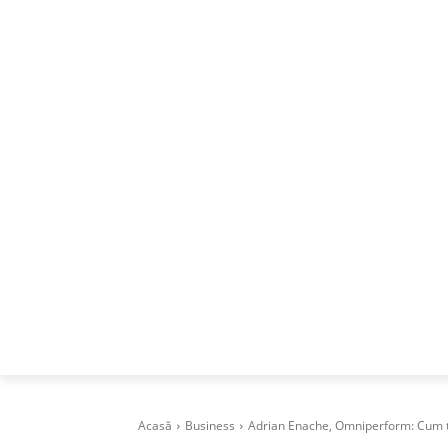
ACASA
DESPRE
CAREERS
BUSI
Acasă
Business
Adrian Enache, Omniperform: Cum tran