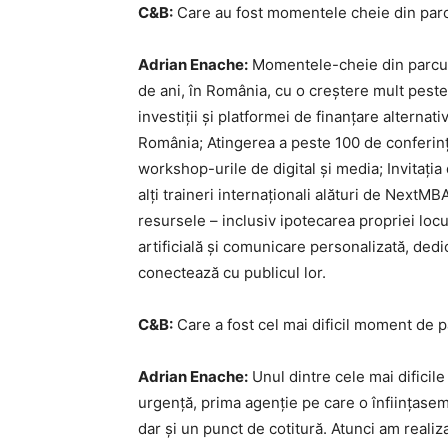
C&B:
Care au fost momentele cheie din parc
Adrian Enache:
Momentele-cheie din parcurs
de ani, în România, cu o creștere mult pest
investiții și platformei de finanțare alterna
România; Atingerea a peste 100 de conferințe
workshop-urile de digital și media; Invitația 
alți traineri internaționali alături de NextM
resursele – inclusiv ipotecarea propriei loc
artificială și comunicare personalizată, dedi
conectează cu publicul lor.
C&B:
Care a fost cel mai dificil moment de 
Adrian Enache:
Unul dintre cele mai dificil
urgență, prima agenție pe care o înființasem
dar și un punct de cotitură. Atunci am realiz