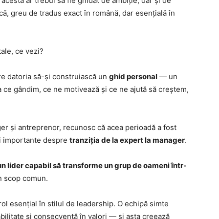
l acesta ar trebui să fie ghidat de ambiție, dar și de
ă, greu de tradus exact în română, dar esențială în
tale, ce vezi?
re datoria să-și construiască un
ghid personal
— un
ea ce gândim, ce ne motivează și ce ne ajută să creștem,
ger și antreprenor, recunosc că acea perioadă a fost
ții importante despre
tranziția de la expert la manager
.
un lider capabil să transforme un grup de oameni într-
 un scop comun.
ol esențial în stilul de leadership. O echipă simte
bilitate și consecvență în valori — și asta creează