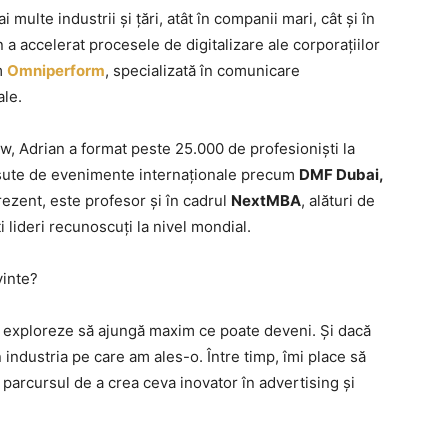
ulte industrii și țări, atât în companii mari, cât și în
an a accelerat procesele de digitalizare ale corporațiilor
m
Omniperform
, specializată în comunicare
ale.
, Adrian a format peste 25.000 de profesioniști la
la sute de evenimente internaționale precum
DMF Dubai,
prezent, este profesor și în cadrul
NextMBA
, alături de
ți lideri recunoscuți la nivel mondial.
vinte?
 exploreze să ajungă maxim ce poate deveni. Și dacă
 industria pe care am ales-o. Între timp, îmi place să
parcursul de a crea ceva inovator în advertising și