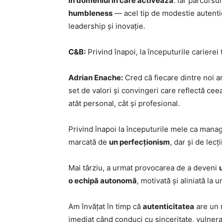
în domeniul în care activează
. Iar parcursu
humbleness
— acel tip de modestie autentic
leadership și inovație.
C&B:
Privind înapoi, la începuturile carierei 
Adrian Enache:
Cred că fiecare dintre noi a
set de valori și convingeri care reflectă ce
atât personal, cât și profesional.
Privind înapoi la începuturile mele ca mana
marcată de
un perfecționism
, dar și de lec
Mai târziu, a urmat provocarea de a deveni
o echipă autonomă
, motivată și aliniată la
Am învățat în timp că
autenticitatea
are un r
imediat când conduci cu sinceritate, vulnera