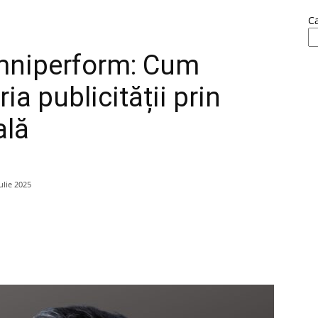
C
mniperform: Cum
ia publicității prin
ală
ulie 2025