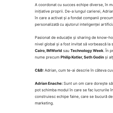
A coordonat cu succes echipe diverse, în mai m
inițiative proprii. De-a lungul carierei, Adri
în care a activat și a fondat companii precu
personalizată cu ajutorul inteligenței artifici
Pasionat de educație și sharing de know-how
nivel global și a fost invitat să vorbească 
Cairo, IMWorld
sau
Technology Week
. În 
nume precum
Philip Kotler, Seth Godin
și al
C&B:
Adrian, cum te-ai descrie în câteva cu
Adrian Enache:
Sunt un om care dorește să
pot schimba modul în care se fac lucrurile în
construiesc echipe faine, care se bucură de 
marketing.