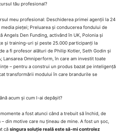
ursul tău profesional?
ul meu profesional: Deschiderea primei agenții la 24
e media pieței; Preluarea și conducerea fondului de
tivă Angels Den Funding, activând în UK, Polonia și
 și training-uri și peste 25.000 participanți la
de a fi profesor alături de Philip Kotler, Seth Godin și
BA; Lansarea Omniperform, în care am investit toate
uințe – pentru a construi un produs bazat pe inteligență
cat transformării modului în care brandurile se
până acum și cum l-ai depășit?
e momente a fost atunci când a trebuit să închid, de
 – din motive care nu țineau de mine. A fost un șoc,
at că
singura soluție reală este să-mi controlez