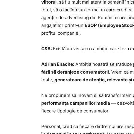
viitorul
, să fiu mult mai atent la oamenii în 
totul, să o fac într-un format în care cred c
agenție de advertising din România care, înc
angajaților printr-un
ESOP (Employee Stock
profitul companiei.
C&B:
Există un vis sau o ambiție care te-a m
Adrian Enache:
Ambiția noastră se traduce
fără să deranjeze consumatorii
. Vrem ca me
toate,
generatoare de atenție, relevante ș
Ne propunem să inovăm și să transformăm 
performanța campaniilor media
— dezvoltân
fiecare tipologie de consumator.
Personal, cred că fiecare dintre noi are res