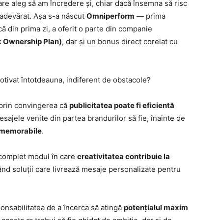
care aleg să am încredere și, chiar dacă însemna să risc
u adevărat. Așa s-a născut
Omniperform
— prima
ă din prima zi, a oferit o parte din companie
 Ownership Plan)
, dar și un bonus direct corelat cu
otivat întotdeauna, indiferent de obstacole?
 prin convingerea că
publicitatea poate fi eficientă
sajele venite din partea brandurilor să fie, înainte de
i memorabile
.
complet modul în care
creativitatea contribuie la
d soluții care livrează mesaje personalizate pentru
ponsabilitatea de a încerca să atingă
potențialul maxim