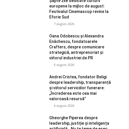
Șapte zile dedicate culturii
europene la mijloc de august:
Festivalul Cinemascop revine la
Eforie Sud
7 august 2026
Oana Odobescu și Alexandra
Enăchescu, fondatoarele
Crafters, despre comunicare
strategică, antreprenoriat și
viitorul industriei de PR
6 august 2026
Andrei Cristea, fondator Beligi
despre leadership, transparență
și viitorul serviciilor funerare:
„Încrederea este cea mai
valoroasă resursă”
6 august 2026
Gheorghe Piperea despre
leadership, justiție și inteligența
artificială: „Nu te teme de eșec,