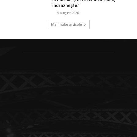
îndrăznește.”
5 august 2026
Mai multe articole