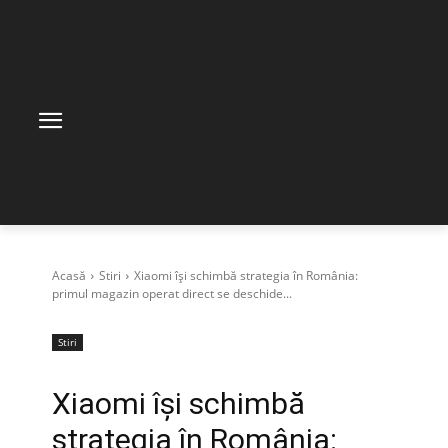
Acasă
Stiri
Xiaomi își schimbă strategia în România:
primul magazin operat direct se deschide...
Stiri
Xiaomi își schimbă
strategia în România: