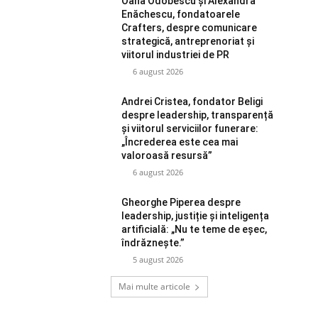
Oana Odobescu și Alexandra
Enăchescu, fondatoarele
Crafters, despre comunicare
strategică, antreprenoriat și
viitorul industriei de PR
6 august 2026
Andrei Cristea, fondator Beligi
despre leadership, transparență
și viitorul serviciilor funerare:
„Încrederea este cea mai
valoroasă resursă”
6 august 2026
Gheorghe Piperea despre
leadership, justiție și inteligența
artificială: „Nu te teme de eșec,
îndrăznește.”
5 august 2026
Mai multe articole