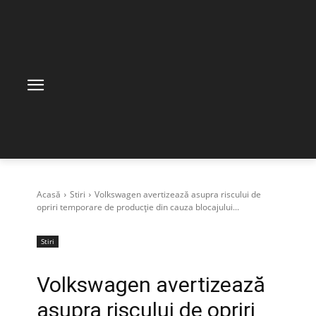
Acasă
Stiri
Volkswagen avertizează asupra riscului de
opriri temporare de producție din cauza blocajului...
Stiri
Volkswagen avertizează
asupra riscului de opriri