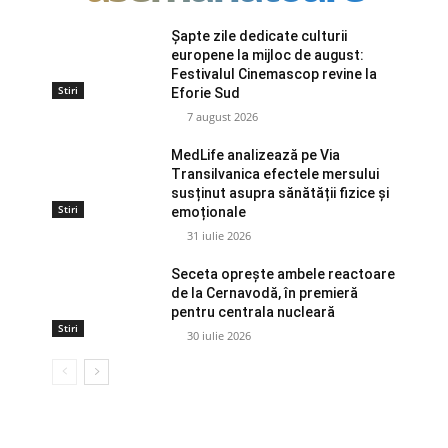
Șapte zile dedicate culturii
europene la mijloc de august:
Festivalul Cinemascop revine la
Stiri
Eforie Sud
7 august 2026
MedLife analizează pe Via
Transilvanica efectele mersului
susținut asupra sănătății fizice și
Stiri
emoționale
31 iulie 2026
Seceta oprește ambele reactoare
de la Cernavodă, în premieră
pentru centrala nucleară
Stiri
30 iulie 2026