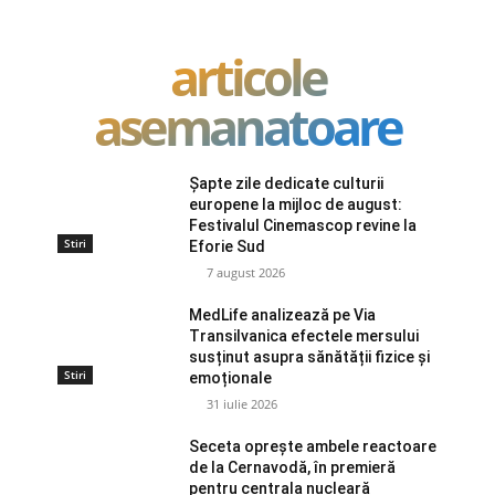
articole
asemanatoare
Șapte zile dedicate culturii
europene la mijloc de august:
Festivalul Cinemascop revine la
Stiri
Eforie Sud
7 august 2026
MedLife analizează pe Via
Transilvanica efectele mersului
susținut asupra sănătății fizice și
Stiri
emoționale
31 iulie 2026
Seceta oprește ambele reactoare
de la Cernavodă, în premieră
pentru centrala nucleară