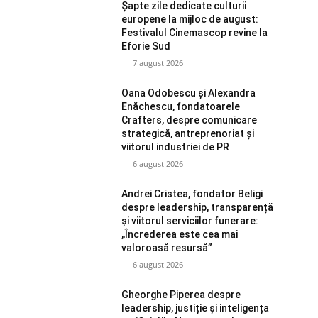
Șapte zile dedicate culturii
europene la mijloc de august:
Festivalul Cinemascop revine la
Eforie Sud
7 august 2026
Oana Odobescu și Alexandra
Enăchescu, fondatoarele
Crafters, despre comunicare
strategică, antreprenoriat și
viitorul industriei de PR
6 august 2026
Andrei Cristea, fondator Beligi
despre leadership, transparență
și viitorul serviciilor funerare:
„Încrederea este cea mai
valoroasă resursă”
6 august 2026
Gheorghe Piperea despre
leadership, justiție și inteligența