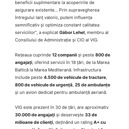
beneficii suplimentare la acoperirile de
asigurare existente… Prin supravegherea
întregului lanț valoric, putem influența
semnificativ și optimiza constant calitatea
serviciilor”, a explicat
Gábor Lehel
, membru al
Consiliului de Administrație și CIO al VIG.
Rețeaua cuprinde
12 companii
și peste
800 de
angajați
, oferind servicii în 18 țări, de la Marea
Baltică la Marea Mediterană. Infrastructura
include peste
4.500 de vehicule de tractare
,
800 de vehicule de urgență
,
25 de ambulanțe
și un avion dedicat pentru ambulanță aeriană.
VIG este prezent în 30 de țări, are aproximativ
30.000 de angajați
și deservește
33 de
milioane de clienți
, deținând un rating
A+ cu