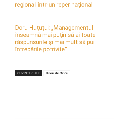
regional într-un reper național
Doru Huțuțui: „Managementul
înseamnă mai puțin să ai toate
răspunsurile și mai mult să pui
întrebările potrivite”
CUVINTE CHEIE
Birou de Orice