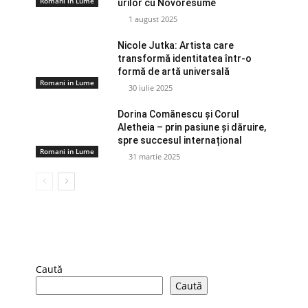
Romani in Lume
urilor cu Novorésumé
1 august 2025
Nicole Jutka: Artista care
transformă identitatea într-o
formă de artă universală
Romani in Lume
30 iulie 2025
Dorina Comănescu și Corul
Aletheia – prin pasiune și dăruire,
spre succesul internațional
Romani in Lume
31 martie 2025
Caută
Caută