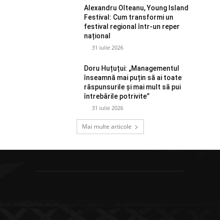
Alexandru Olteanu, Young Island
Festival: Cum transformi un
festival regional într-un reper
național
31 iulie 2026
Doru Huțuțui: „Managementul
înseamnă mai puțin să ai toate
răspunsurile și mai mult să pui
întrebările potrivite”
31 iulie 2026
Mai multe articole