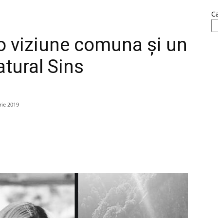
C
 o viziune comuna și un
tural Sins
ie 2019