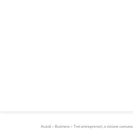
ACASA
DESPRE
CAREERS
BUSI
Acasă
Business
Trei antreprenori, o viziune comuna 