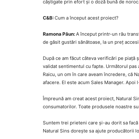
câștigate prin efort și o doză bună de noroc
C&B:
Cum a început acest proiect?
Ramona Păun:
A început printr-un rău trans
de găsit gustări sănătoase, la un preț accesib
După ce am făcut câteva verificări pe piață 
validat sentimentul cu fapte. Următorul pas 
Raicu, un om în care aveam încredere, că Nat
afacere. El este acum Sales Manager. Apoi 
Împreună am creat acest proiect, Natural Sin
consumatorilor. Toate produsele noastre sun
Suntem trei prieteni care și-au dorit sa facă
Natural Sins dorește sa ajute producătorii lo