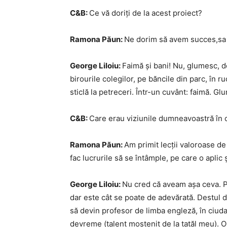
C&B:
Ce vă doriți de la acest proiect?
Ramona Păun:
Ne dorim să avem succes,sa 
George Liloiu:
Faimă și bani! Nu, glumesc, d
birourile colegilor, pe băncile din parc, în r
sticlă la petreceri. Într-un cuvânt: faimă. Gl
C&B:
Care erau viziunile dumneavoastră în 
Ramona Păun:
Am primit lecții valoroase de 
fac lucrurile să se întâmple, pe care o aplic ș
George Liloiu:
Nu cred că aveam așa ceva. 
dar este cât se poate de adevărată. Destul 
să devin profesor de limba engleză, în ciuda
devreme (talent moștenit de la tatăl meu). O 