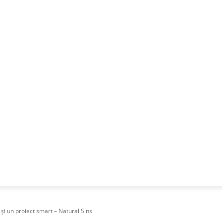
NESS
FRACTIONAL
SPECIAL GUEST
PUBLICITATE
și un proiect smart – Natural Sins