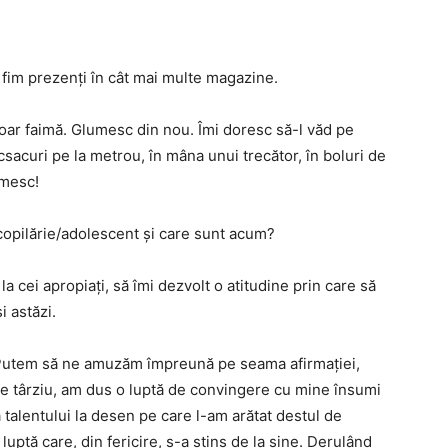
fim prezenți în cât mai multe magazine.
oar faimă. Glumesc din nou. Îmi doresc să-l văd pe
ucsacuri pe la metrou, în mâna unui trecător, în boluri de
umesc!
copilărie/adolescent și care sunt acum?
la cei apropiați, să îmi dezvolt o atitudine prin care să
i astăzi.
Putem să ne amuzăm împreună pe seama afirmației,
de târziu, am dus o luptă de convingere cu mine însumi
 talentului la desen pe care l-am arătat destul de
luptă care, din fericire, s-a stins de la sine. Derulând