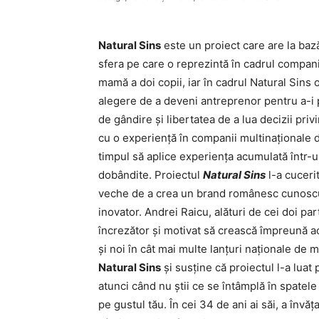
Natural Sins
este un proiect care are la bază
sfera pe care o reprezintă în cadrul compan
mamă a doi copii, iar în cadrul Natural Sins 
alegere de a deveni antreprenor pentru a-i 
de gândire și libertatea de a lua decizii pri
cu o experiență în companii multinaționale 
timpul să aplice experiența acumulată într-un
dobândite. Proiectul
Natural Sins
l-a cuceri
veche de a crea un brand românesc cunoscut 
inovator. Andrei Raicu, alături de cei doi p
încrezător și motivat să crească împreună a
și noi în cât mai multe lanțuri naționale de
Natural Sins
și susține că proiectul l-a luat
atunci când nu știi ce se întâmplă în spatele
pe gustul tău. În cei 34 de ani ai săi, a învăț