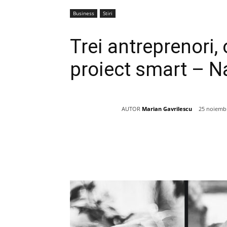
Business
Stiri
Trei antreprenori,
proiect smart – Na
AUTOR
Marian Gavrilescu
25 noiembr
Acțiune