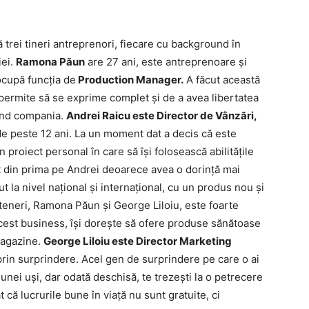
 trei tineri antreprenori, fiecare cu background în
iei.
Ramona Păun
are 27 ani, este antreprenoare și
ocupă funcția de
Production Manager.
A făcut această
permite să se exprime complet și de a avea libertatea
vind compania.
Andrei Raicu este Director de Vânzări,
de peste 12 ani. La un moment dat a decis că este
 proiect personal în care să își folosească abilitățile
t din prima pe Andrei deoarece avea o dorință mai
la nivel național și internațional, cu un produs nou și
arteneri, Ramona Păun și George Liloiu, este foarte
cest business, își dorește să ofere produse sănătoase
 magazine.
George Liloiu este Director Marketing
 prin surprindere. Acel gen de surprindere pe care o ai
 unei uși, dar odată deschisă, te trezești la o petrecere
at că lucrurile bune în viață nu sunt gratuite, ci