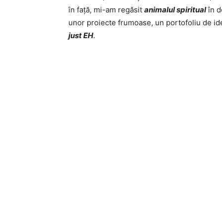
în față, mi-am regăsit
animalul spiritual
în d
unor proiecte frumoase, un portofoliu de ide
just EH
.