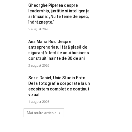
Gheorghe Piperea despre
leadership, justiție și inteligența
artificială: „Nu te teme de eșec,
îndrăznește.”
5 august 2026
Ana Maria Ruiu despre
antreprenoriatul fără plasă de
siguranță: lecțiile unui business
construit înainte de 30 de ani
3 august 2026
Sorin Daniel, Unic Studio Foto:
De la fotografie corporate la un
ecosistem complet de conținut
vizual
1 august 2026
Mai multe articole