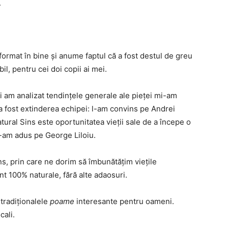
.
format în bine și anume faptul că a fost destul de greu
il, pentru cei doi copii ai mei.
și am analizat tendințele generale ale pieței mi-am
a fost extinderea echipei: l-am convins pe Andrei
ural Sins este oportunitatea vieții sale de a începe o
l-am adus pe George Liloiu.
s, prin care ne dorim să îmbunătățim viețile
t 100% naturale, fără alte adaosuri.
 tradiționalele
poame
interesante pentru oameni.
cali.