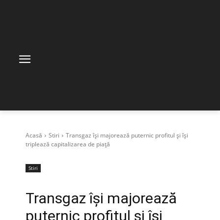
Acasă
Stiri
Transgaz își majorează puternic profitul și își
triplează capitalizarea de piață
Stiri
Transgaz își majorează
puternic profitul și își