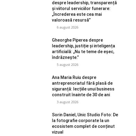
despre leadership, transparență
și viitorul serviciilor funerare:
„Încrederea este cea mai
valoroasă resursă”
6 august 2026
Gheorghe Piperea despre
leadership, justiție și inteligența
artificială: „Nu te teme de eșec,
îndrăznește.”
5 august 2026
Ana Maria Ruiu despre
antreprenoriatul fără plasă de
siguranță: lecțiile unui business
construit înainte de 30 de ani
3 august 2026
Sorin Daniel, Unic Studio Foto: De
la fotografie corporate la un
ecosistem complet de conținut
vizual