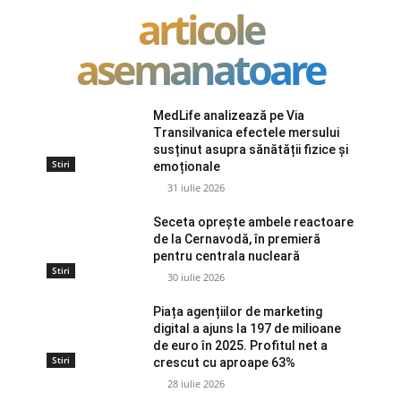
articole
asemanatoare
MedLife analizează pe Via
Transilvanica efectele mersului
susținut asupra sănătății fizice și
Stiri
emoționale
31 iulie 2026
Seceta oprește ambele reactoare
de la Cernavodă, în premieră
pentru centrala nucleară
Stiri
30 iulie 2026
Piața agențiilor de marketing
digital a ajuns la 197 de milioane
de euro în 2025. Profitul net a
Stiri
crescut cu aproape 63%
28 iulie 2026