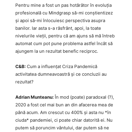
Pentru mine a fost un pas hotărâtor în evoluția
profesională cu Mindgrasp să-mi conștientizez
și apoi să-mi înlocuiesc perspectiva asupra
banilor. Iar asta s-a răsfrânt, apoi, la toate
nivelurile vieții, pentru că am ajuns să mă întreb
automat cum pot pune problema astfel încât să
ajungem la un rezultat benefic reciproc.
C&B:
Cum a influențat Criza Pandemică
activitatea dumneavoastră și ce concluzii au
rezultat?
Adrian Munteanu:
În mod (poate) paradoxal (?),
2020 a fost cel mai bun an din afacerea mea de
până acum. Am crescut cu 400% și asta nu *în
ciuda* pandemiei, ci poate chiar datorită ei. Nu
putem să poruncim vântului, dar putem să ne