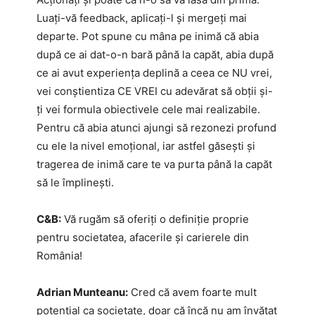
Luați-vă feedback, aplicați-l și mergeți mai
departe. Pot spune cu mâna pe inimă că abia
după ce ai dat-o-n bară până la capăt, abia după
ce ai avut experiența deplină a ceea ce NU vrei,
vei conștientiza CE VREI cu adevărat să obții și-
ți vei formula obiectivele cele mai realizabile.
Pentru că abia atunci ajungi să rezonezi profund
cu ele la nivel emoțional, iar astfel găsești și
tragerea de inimă care te va purta până la capăt
să le împlinești.
C&B:
Vă rugăm să oferiți o definiție proprie
pentru societatea, afacerile și carierele din
România!
Adrian Munteanu:
Cred că avem foarte mult
potențial ca societate, doar că încă nu am învățat