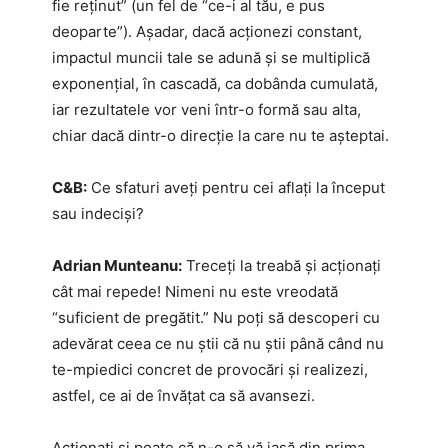
fie reținut” (un fel de “ce-i al tău, e pus
deoparte”). Așadar, dacă acționezi constant,
impactul muncii tale se adună și se multiplică
exponențial, în cascadă, ca dobânda cumulată,
iar rezultatele vor veni într-o formă sau alta,
chiar dacă dintr-o direcție la care nu te așteptai.
C&B:
Ce sfaturi aveți pentru cei aflați la început
sau indeciși?
Adrian Munteanu:
Treceți la treabă și acționați
cât mai repede! Nimeni nu este vreodată
“suficient de pregătit.” Nu poți să descoperi cu
adevărat ceea ce nu știi că nu știi până când nu
te-mpiedici concret de provocări și realizezi,
astfel, ce ai de învățat ca să avansezi.
Acționați și poate că n-o să vă iasă din prima.