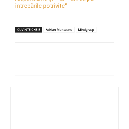
întrebările potrivite”
CUVINTE CHEIE
Adrian Munteanu
Mindgrasp