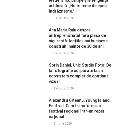
leadership, justiție și inteligența
artificială: „Nu te teme de eșec,
îndrăznește.”
5 august 2026
Ana Maria Ruiu despre
antreprenoriatul fără plasă de
siguranță: lecțiile unui business
construit înainte de 30 de ani
3 august 2026
Sorin Daniel, Unic Studio Foto: De
la fotografie corporate la un
ecosistem complet de conținut
vizual
1 august 2026
Alexandru Olteanu, Young Island
Festival: Cum transformi un
festival regional într-un reper
național
31 iulie 2026