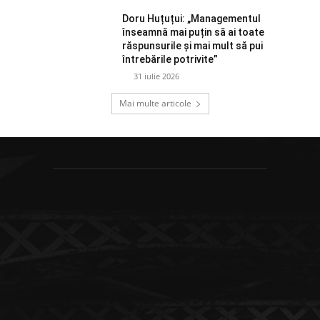
Doru Huțuțui: „Managementul
înseamnă mai puțin să ai toate
răspunsurile și mai mult să pui
întrebările potrivite”
31 iulie 2026
Mai multe articole