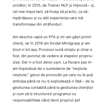
următor, în 2015, de Trainer NLP și Hipnoză – și,
cel mai important, să încep să practic, ca să-
mpărtășesc și cu alții experiența care mă
transformase din străfunduri.
Am deschis rapid un PFA și mi-am găsit primii
clienți, iar în 2016 am fondat Mindgrasp și am
ținut-o tot așa. Procesul sună simplu și chiar a
fost, din punctul de vedere al etapelor propriu-
zise. Dar n-a fost deloc ușor. La fiecare pas m-
am împiedicat de o sumedenie de “neștiute
neștiute,” genul de provocări pe care nu le poți
anticipa până ce nu-ți explodează-n față – de la
gestiunea contabilă până la gestiunea clienților
și cum să-ți structurezi programul cu
responsabilitate când devii propriul șef.