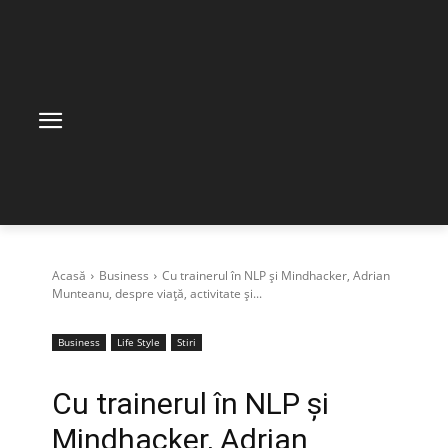
Acasă
Business
Cu trainerul în NLP și Mindhacker, Adrian
Munteanu, despre viață, activitate și...
Business
Life Style
Stiri
Cu trainerul în NLP și
Mindhacker, Adrian