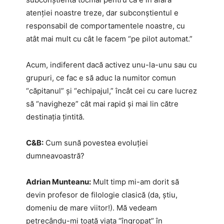
atenției noastre treze, dar subconștientul e
responsabil de comportamentele noastre, cu
atât mai mult cu cât le facem “pe pilot automat.”
Acum, indiferent dacă activez unu-la-unu sau cu
grupuri, ce fac e să aduc la numitor comun
“căpitanul” și “echipajul,” încât cei cu care lucrez
să “navigheze” cât mai rapid și mai lin către
destinația țintită.
C&B:
Cum sună povestea evoluției
dumneavoastră?
Adrian Munteanu:
Mult timp mi-am dorit să
devin profesor de filologie clasică (da, știu,
domeniu de mare viitor!). Mă vedeam
petrecându-mi toată viața “îngropat” în