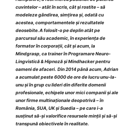
cuvintelor – atât în scris, cât și rostite – să
modeleze gândirea, simțirea și, odată cu
acestea, comportamentele și rezultatele
deosebite. A folosit-o pe deplin atât pe
parcursul său academic, în experiența de
formator în corporații, cât și acum, la
Mindgrasp, ca trainer în Programare Neuro-
Lingvistică & Hipnoză și Mindhacker pentru
oameni de afaceri. Din 2014 până acum, Adrian
a acumulat peste 6000 de ore de lucru unu-la-
unu și în grup cu lideri din diferite domenii
profesionale, echipele unor mici companii și ale
unor firme multinaționale deopotrivă – în
România, SUA, UK și Suedia – pe care i-a
susținut să-și valorifice resursele minții și să-și
transpună obiectivele în realitate.