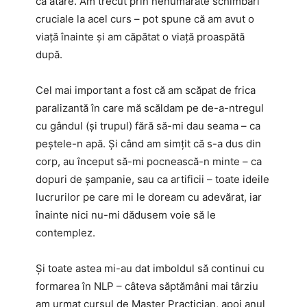
ca atare. Am trecut prin nenumărate schimbări
cruciale la acel curs – pot spune că am avut o
viață înainte și am căpătat o viață proaspătă
după.
Cel mai important a fost că am scăpat de frica
paralizantă în care mă scăldam pe de-a-ntregul
cu gândul (și trupul) fără să-mi dau seama – ca
peștele-n apă. Și când am simțit că s-a dus din
corp, au început să-mi pocnească-n minte – ca
dopuri de șampanie, sau ca artificii – toate ideile
lucrurilor pe care mi le doream cu adevărat, iar
înainte nici nu-mi dădusem voie să le
contemplez.
Și toate astea mi-au dat imboldul să continui cu
formarea în NLP – câteva săptămâni mai târziu
am urmat cursul de Master Practician, apoi anul