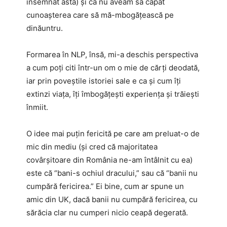
însemnat asta) și că nu aveam să capăt
cunoașterea care să mă-mbogățească pe
dinăuntru.
Formarea în NLP, însă, mi-a deschis perspectiva
a cum poți citi într-un om o mie de cărți deodată,
iar prin poveștile istoriei sale e ca și cum îți
extinzi viața, îți îmbogățești experiența și trăiești
înmiit.
O idee mai puțin fericită pe care am preluat-o de
mic din mediu (și cred că majoritatea
covârșitoare din România ne-am întâlnit cu ea)
este că “bani-s ochiul dracului,” sau că “banii nu
cumpără fericirea.” Ei bine, cum ar spune un
amic din UK, dacă banii nu cumpără fericirea, cu
sărăcia clar nu cumperi nicio ceapă degerată.