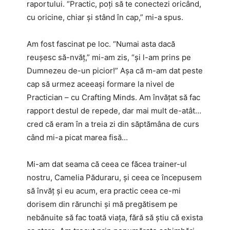
raportului. “Practic, poți să te conectezi oricând,
cu oricine, chiar și stând în cap,” mi-a spus.
Am fost fascinat pe loc. “Numai asta dacă
reușesc să-nvăț,” mi-am zis, “și l-am prins pe
Dumnezeu de-un picior!” Așa că m-am dat peste
cap să urmez aceeași formare la nivel de
Practician – cu Crafting Minds. Am învățat să fac
rapport destul de repede, dar mai mult de-atât…
cred că eram în a treia zi din săptămâna de curs
când mi-a picat marea fisă…
Mi-am dat seama că ceea ce făcea trainer-ul
nostru, Camelia Păduraru, și ceea ce începusem
să învăț și eu acum, era practic ceea ce-mi
dorisem din rărunchi și mă pregătisem pe
nebănuite să fac toată viața, fără să știu că exista