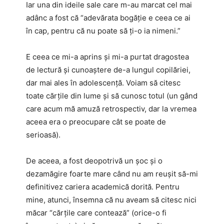
Iar una din ideile sale care m-au marcat cel mai
adânc a fost că “adevărata bogăție e ceea ce ai
în cap, pentru că nu poate să ți-o ia nimeni.”
E ceea ce mi-a aprins și mi-a purtat dragostea
de lectură și cunoaștere de-a lungul copilăriei,
dar mai ales în adolescență. Voiam să citesc
toate cărțile din lume și să cunosc totul (un gând
care acum mă amuză retrospectiv, dar la vremea
aceea era o preocupare cât se poate de
serioasă).
De aceea, a fost deopotrivă un șoc și o
dezamăgire foarte mare când nu am reușit să-mi
definitivez cariera academică dorită. Pentru
mine, atunci, însemna că nu aveam să citesc nici
măcar “cărțile care contează” (orice-o fi