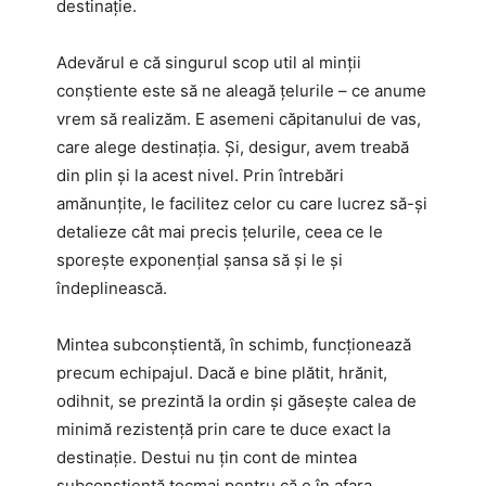
destinație.
Adevărul e că singurul scop util al minții
conștiente este să ne aleagă țelurile – ce anume
vrem să realizăm. E asemeni căpitanului de vas,
care alege destinația. Și, desigur, avem treabă
din plin și la acest nivel. Prin întrebări
amănunțite, le facilitez celor cu care lucrez să-și
detalieze cât mai precis țelurile, ceea ce le
sporește exponențial șansa să și le și
îndeplinească.
Mintea subconștientă, în schimb, funcționează
precum echipajul. Dacă e bine plătit, hrănit,
odihnit, se prezintă la ordin și găsește calea de
minimă rezistență prin care te duce exact la
destinație. Destui nu țin cont de mintea
subconștientă tocmai pentru că e în afara