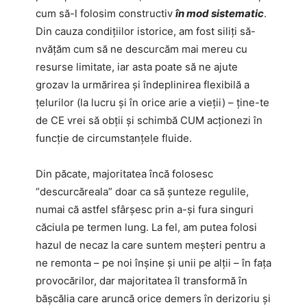
cum să-l folosim constructiv
în mod sistematic
.
Din cauza condițiilor istorice, am fost siliți să-
nvățăm cum să ne descurcăm mai mereu cu
resurse limitate, iar asta poate să ne ajute
grozav la urmărirea și îndeplinirea flexibilă a
țelurilor (la lucru și în orice arie a vieții) – ține-te
de CE vrei să obții și schimbă CUM acționezi în
funcție de circumstanțele fluide.
Din păcate, majoritatea încă folosesc
“descurcăreala” doar ca să șunteze regulile,
numai că astfel sfârșesc prin a-și fura singuri
căciula pe termen lung. La fel, am putea folosi
hazul de necaz la care suntem meșteri pentru a
ne remonta – pe noi înșine și unii pe alții – în fața
provocărilor, dar majoritatea îl transformă în
bășcălia care aruncă orice demers în derizoriu și