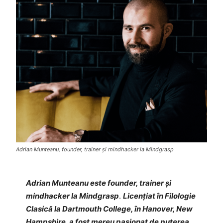
Adrian Munteanu, founder, trainer și mindhacker la Mindgrasp
Adrian Munteanu
este
founder,
trainer
și
mindhacker
la Mindgrasp
.
Licențiat în Filologie
Clasică la Dartmouth College, în Hanover, New
Hampshire, a fost mereu pasionat de puterea