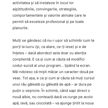
activitatea și să instaleze în locul lor
a(p)titudinile, convingerile, strategiile,
comportamentele și valorile aliniate care le
permit să exceleze profesional și pe toate
planurile.
Mulți se gândesc că nu-i ușor să schimbi cum te
porți la lucru (și, ca atare, ce-ți iese) și e de
înțeles – dacă abordezi asta doar cu atenția
conștientă. E ca și cum ai căuta să modifici
codul-sursă al unui program… țipând la ecran.
Mă-ndoiesc că miști măcar un caracter-două pe
veac. Tot așa, e ca și cum ai căuta să muți cursul
unui râu găleată cu găleată de apă – ar dura pe
puțin o veșnicie. În schimb, când sapi direct o
nouă albie, nu contează dacă va curge pe acolo
apă, lavă, sau ciocolată – va ajunge țintit la noua