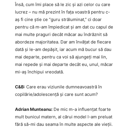
Însă, cum îmi place să le zic și azi celor cu care
lucrez – nu mă prezint în fața voastră pentru c-
aș fi cine știe ce “guru străluminat,” ci doar
pentru că m-am împiedicat și am dat cu capul de
mai multe praguri decât măcar au îndrăznit să
abordeze majoritatea. Dar am învățat de fiecare
dată și le-am depășit, iar acum mă bucur să dau
mai departe, pentru ca voi să ajungeți mai lin,
mai repede și mai departe decât eu, unul, măcar
mi-aș închipui vreodată.
C&B:
Care erau viziunile dumneavoastră în
copilărie/adolescență și care sunt acum?
Adrian Munteanu:
De mic m-a influențat foarte
mult bunicul matern, al cărui model l-am preluat
fără să-mi dau seama în multe aspecte ale vieții.