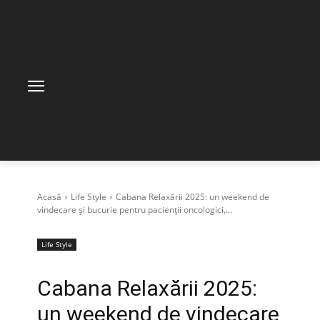
Acasă
Life Style
Cabana Relaxării 2025: un weekend de
vindecare și bucurie pentru pacienții oncologici,...
Life Style
Cabana Relaxării 2025:
un weekend de vindecare