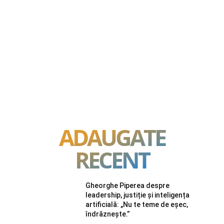
ADAUGATE
RECENT
Gheorghe Piperea despre
leadership, justiție și inteligența
artificială: „Nu te teme de eșec,
îndrăznește.”