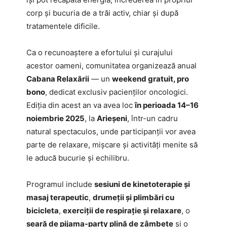
corp și bucuria de a trăi activ, chiar și după
tratamentele dificile.
Ca o recunoaștere a efortului și curajului
acestor oameni, comunitatea organizează anual
Cabana Relaxării
— un
weekend gratuit, pro
bono
, dedicat exclusiv pacienților oncologici.
Ediția din acest an va avea loc
în perioada 14–16
noiembrie 2025
, la
Arieșeni
, într-un cadru
natural spectaculos, unde participanții vor avea
parte de relaxare, mișcare și activități menite să
le aducă bucurie și echilibru.
Programul include
sesiuni de kinetoterapie și
masaj terapeutic
,
drumeții și plimbări cu
bicicleta
,
exerciții de respirație și relaxare
, o
seară de pijama-party plină de zâmbete
și o