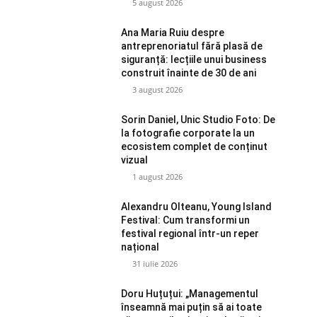
5 august 2026
Ana Maria Ruiu despre
antreprenoriatul fără plasă de
siguranță: lecțiile unui business
construit înainte de 30 de ani
3 august 2026
Sorin Daniel, Unic Studio Foto: De
la fotografie corporate la un
ecosistem complet de conținut
vizual
1 august 2026
Alexandru Olteanu, Young Island
Festival: Cum transformi un
festival regional într-un reper
național
31 iulie 2026
Doru Huțuțui: „Managementul
înseamnă mai puțin să ai toate