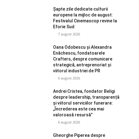
Șapte zile dedicate culturii
europene la mijloc de august:
Festivalul Cinemascop revine la
Eforie Sud
7 august 2026
Oana Odobescu și Alexandra
Enăchescu, fondatoarele
Crafters, despre comunicare
strategică, antreprenoriat și
viitorul industriei de PR
6 august 2026
Andrei Cristea, fondator Beligi
despre leadership, transparență
și viitorul serviciilor funerare:
„Încrederea este cea mai
valoroasă resursă”
6 august 2026
Gheorghe Piperea despre