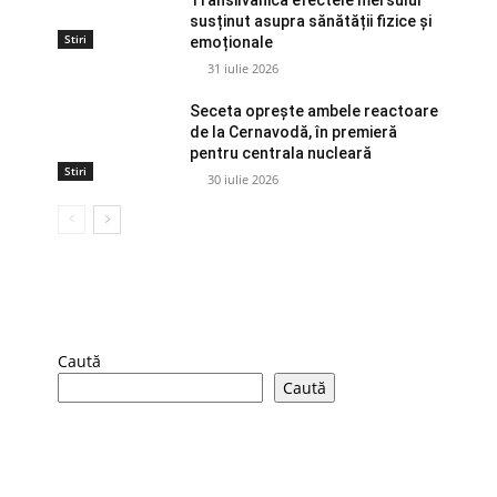
Transilvanica efectele mersului
susținut asupra sănătății fizice și
Stiri
emoționale
31 iulie 2026
Seceta oprește ambele reactoare
de la Cernavodă, în premieră
pentru centrala nucleară
Stiri
30 iulie 2026
Caută
Caută