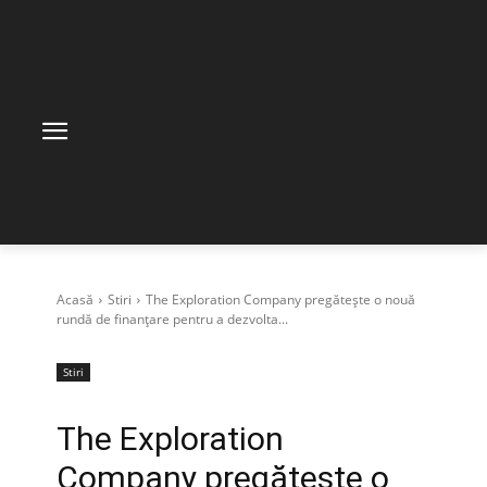
Acasă
Stiri
The Exploration Company pregătește o nouă
rundă de finanțare pentru a dezvolta...
Stiri
The Exploration
Company pregătește o