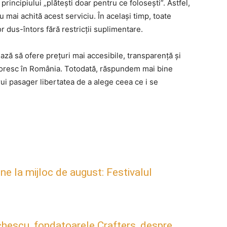
incipiului „plătești doar pentru ce folosești”. Astfel,
 mai achită acest serviciu. În același timp, toate
 dus-întors fără restricții suplimentare.
ză să ofere prețuri mai accesibile, transparență și
lătoresc în România. Totodată, răspundem mai bine
cărui pasager libertatea de a alege ceea ce i se
ne la mijloc de august: Festivalul
hescu, fondatoarele Crafters, despre