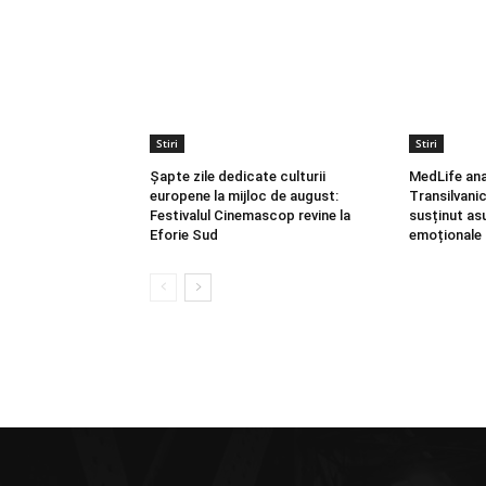
Stiri
Stiri
Șapte zile dedicate culturii
MedLife ana
europene la mijloc de august:
Transilvani
Festivalul Cinemascop revine la
susținut asu
Eforie Sud
emoționale