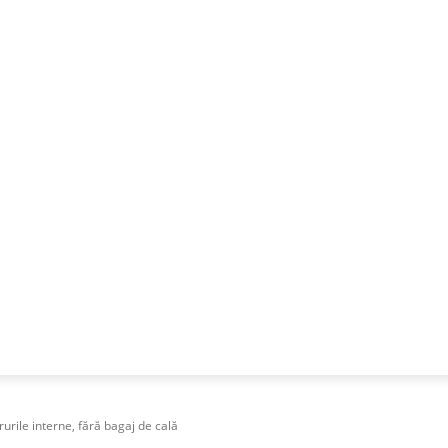
NESS
FRACTIONAL
SPECIAL GUEST
PUBLICITATE
urile interne, fără bagaj de cală