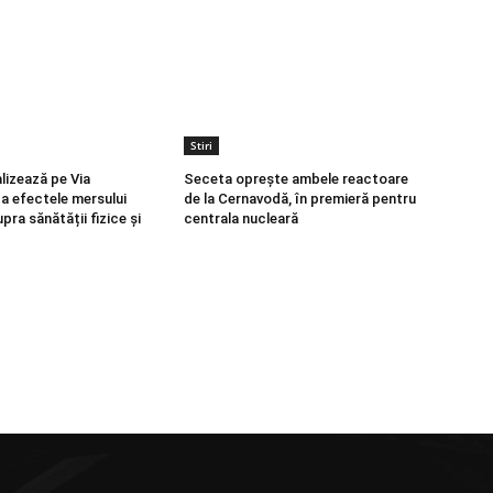
Stiri
lizează pe Via
Seceta oprește ambele reactoare
ca efectele mersului
de la Cernavodă, în premieră pentru
pra sănătății fizice și
centrala nucleară