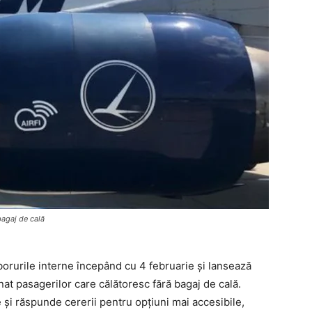
bagaj de cală
borurile interne începând cu 4 februarie și lansează
inat pasagerilor care călătoresc fără bagaj de cală.
 și răspunde cererii pentru opțiuni mai accesibile,