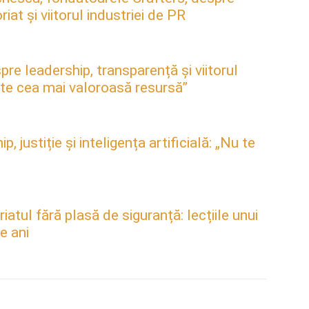
at și viitorul industriei de PR
pre leadership, transparență și viitorul
este cea mai valoroasă resursă”
justiție și inteligența artificială: „Nu te
atul fără plasă de siguranță: lecțiile unui
e ani