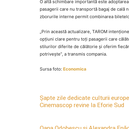
O altă schimbare importantă este adoptarea pr
pasagerii care nu transportă bagaj de cală nu
zborurile interne permit combinarea biletelor
„Prin această actualizare, TAROM intenționea
opțiuni clare pentru toți pasagerii care că
stilurilor diferite de călătorie și oferim fie
potrivește”, a transmis compania.
Sursa foto:
Economica
Șapte zile dedicate culturii europe
Cinemascop revine la Eforie Sud
Oana Odobescu și Alexandra Enăc