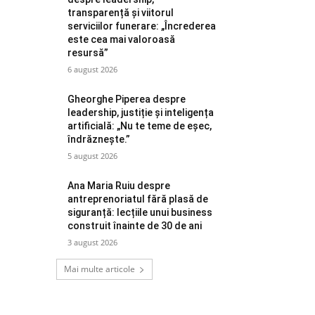
transparență și viitorul
serviciilor funerare: „Încrederea
este cea mai valoroasă
resursă”
6 august 2026
Gheorghe Piperea despre
leadership, justiție și inteligența
artificială: „Nu te teme de eșec,
îndrăznește.”
5 august 2026
Ana Maria Ruiu despre
antreprenoriatul fără plasă de
siguranță: lecțiile unui business
construit înainte de 30 de ani
3 august 2026
Mai multe articole