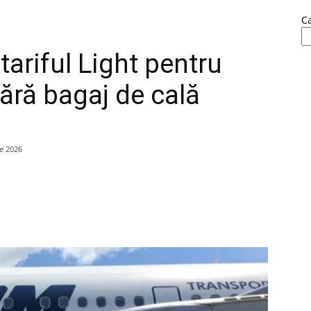
C
ariful Light pentru
fără bagaj de cală
ie 2026