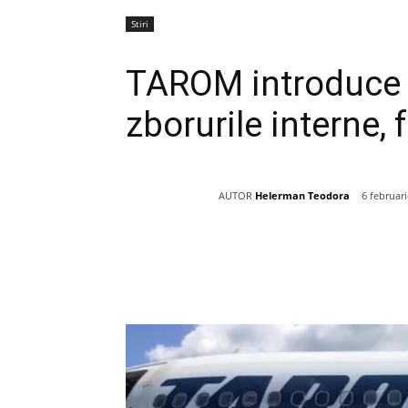
Stiri
TAROM introduce t
zborurile interne, 
AUTOR
Helerman Teodora
6 februar
Acțiune