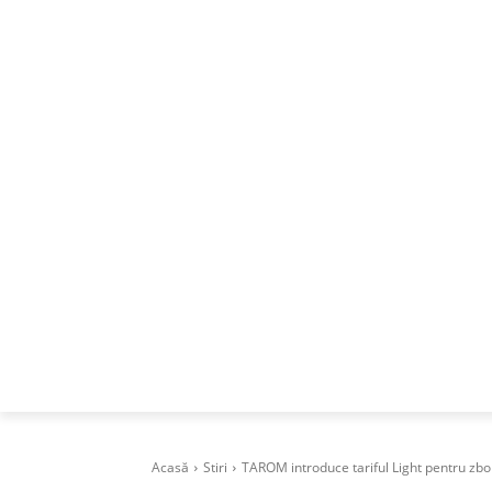
ACASA
DESPRE
CAREERS
BUSI
Acasă
Stiri
TAROM introduce tariful Light pentru zbor